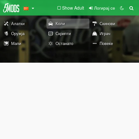
Show Adult
Логирај се
Алатки
Коли
Скинови
Оружја
Скрипти
Играч
Мапи
Останато
Повеќе