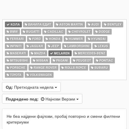
КОЛА
ВАНИЛА ЕДИТ
ASTON MARTIN
AUDI
BENTLEY
BMW
BUGATTI
CADILLAC
CHEVROLET
DODGE
FERRARI
FORD
HONDA
HUMMER
HYUNDAI
INFINITI
JAGUAR
JEEP
LAMBORGHINI
LEXUS
MASERATI
MAZDA
MCLAREN
MERCEDES-BENZ
MITSUBISHI
NISSAN
PAGANI
PEUGEOT
PONTIAC
PORSCHE
RANGE ROVER
ROLLS ROYCE
SUBARU
TOYOTA
VOLKSWAGEN
Од:
Претходната недела
Подредено под:
Најнови Верзии
Не беа најдени фајлови, пробај повторно и смени филтени
критериуми