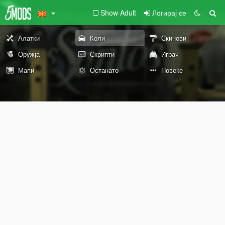
Show Adult
Логирај се
Алатки
Коли
Скинови
Оружја
Скрипти
Играч
Мапи
Останато
Повеќе