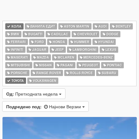
КОЛА
ВАНИЛА ЕДИТ
ASTON MARTIN
AUDI
BENTLEY
BMW
BUGATTI
CADILLAC
CHEVROLET
DODGE
FERRARI
FORD
HONDA
HUMMER
HYUNDAI
INFINITI
JAGUAR
JEEP
LAMBORGHINI
LEXUS
MASERATI
MAZDA
MCLAREN
MERCEDES-BENZ
MITSUBISHI
NISSAN
PAGANI
PEUGEOT
PONTIAC
PORSCHE
RANGE ROVER
ROLLS ROYCE
SUBARU
TOYOTA
VOLKSWAGEN
Од:
Претходната недела
Подредено под:
Најнови Верзии