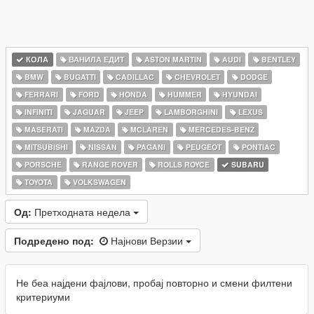
КОЛА
ВАНИЛА ЕДИТ
ASTON MARTIN
AUDI
BENTLEY
BMW
BUGATTI
CADILLAC
CHEVROLET
DODGE
FERRARI
FORD
HONDA
HUMMER
HYUNDAI
INFINITI
JAGUAR
JEEP
LAMBORGHINI
LEXUS
MASERATI
MAZDA
MCLAREN
MERCEDES-BENZ
MITSUBISHI
NISSAN
PAGANI
PEUGEOT
PONTIAC
PORSCHE
RANGE ROVER
ROLLS ROYCE
SUBARU
TOYOTA
VOLKSWAGEN
Од:
Претходната недела
Подредено под:
Најнови Верзии
Не беа најдени фајлови, пробај повторно и смени филтени
критериуми