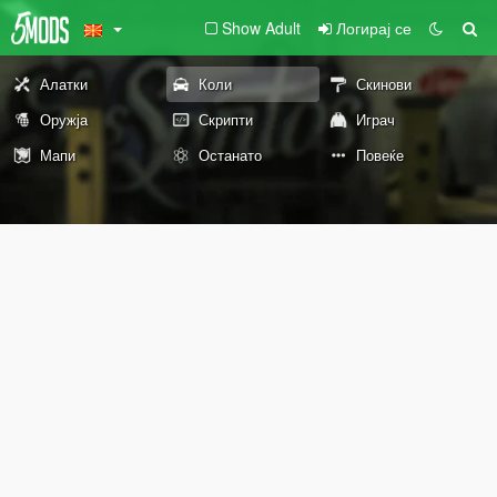
Show Adult
Логирај се
Алатки
Коли
Скинови
Оружја
Скрипти
Играч
Мапи
Останато
Повеќе