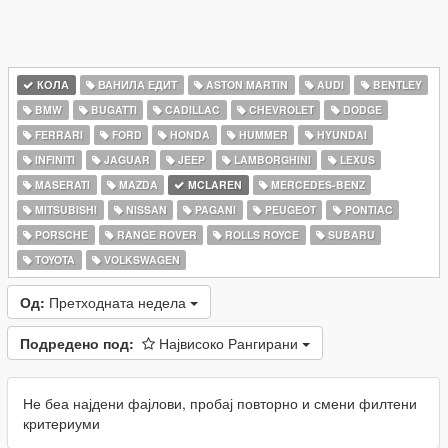
КОЛА
ВАНИЛА ЕДИТ
ASTON MARTIN
AUDI
BENTLEY
BMW
BUGATTI
CADILLAC
CHEVROLET
DODGE
FERRARI
FORD
HONDA
HUMMER
HYUNDAI
INFINITI
JAGUAR
JEEP
LAMBORGHINI
LEXUS
MASERATI
MAZDA
MCLAREN
MERCEDES-BENZ
MITSUBISHI
NISSAN
PAGANI
PEUGEOT
PONTIAC
PORSCHE
RANGE ROVER
ROLLS ROYCE
SUBARU
TOYOTA
VOLKSWAGEN
Од:
Претходната недела
Подредено под:
Највисоко Рангирани
Не беа најдени фајлови, пробај повторно и смени филтени
критериуми