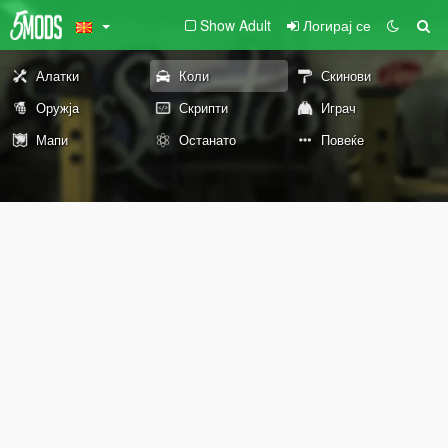
Show Adult
Логирај се
Алатки
Коли
Скинови
Оружја
Скрипти
Играч
Мапи
Останато
Повеќе