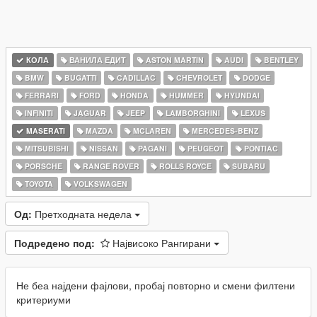
КОЛА
ВАНИЛА ЕДИТ
ASTON MARTIN
AUDI
BENTLEY
BMW
BUGATTI
CADILLAC
CHEVROLET
DODGE
FERRARI
FORD
HONDA
HUMMER
HYUNDAI
INFINITI
JAGUAR
JEEP
LAMBORGHINI
LEXUS
MASERATI
MAZDA
MCLAREN
MERCEDES-BENZ
MITSUBISHI
NISSAN
PAGANI
PEUGEOT
PONTIAC
PORSCHE
RANGE ROVER
ROLLS ROYCE
SUBARU
TOYOTA
VOLKSWAGEN
Од:
Претходната недела
Подредено под:
Највисоко Рангирани
Не беа најдени фајлови, пробај повторно и смени филтени
критериуми