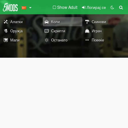
Show Adult
Логирај се
Алатки
Коли
Скинови
Оружја
Скрипти
Играч
Мапи
Останато
Повеќе