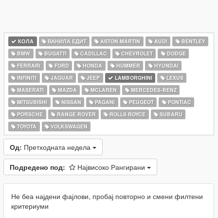
КОЛА
ВАНИЛА ЕДИТ
ASTON MARTIN
AUDI
BENTLEY
BMW
BUGATTI
CADILLAC
CHEVROLET
DODGE
FERRARI
FORD
HONDA
HUMMER
HYUNDAI
INFINITI
JAGUAR
JEEP
LAMBORGHINI
LEXUS
MASERATI
MAZDA
MCLAREN
MERCEDES-BENZ
MITSUBISHI
NISSAN
PAGANI
PEUGEOT
PONTIAC
PORSCHE
RANGE ROVER
ROLLS ROYCE
SUBARU
TOYOTA
VOLKSWAGEN
Од:
Претходната недела
Подредено под:
Највисоко Рангирани
Не беа најдени фајлови, пробај повторно и смени филтени
критериуми