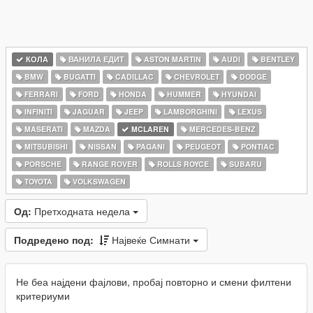
КОЛА
ВАНИЛА ЕДИТ
ASTON MARTIN
AUDI
BENTLEY
BMW
BUGATTI
CADILLAC
CHEVROLET
DODGE
FERRARI
FORD
HONDA
HUMMER
HYUNDAI
INFINITI
JAGUAR
JEEP
LAMBORGHINI
LEXUS
MASERATI
MAZDA
MCLAREN
MERCEDES-BENZ
MITSUBISHI
NISSAN
PAGANI
PEUGEOT
PONTIAC
PORSCHE
RANGE ROVER
ROLLS ROYCE
SUBARU
TOYOTA
VOLKSWAGEN
Од:
Претходната недела
Подредено под:
Највеќе Симнати
Не беа најдени фајлови, пробај повторно и смени филтени
критериуми