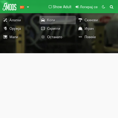
Show Adult
Логирај се
Алатки
Коли
Скинови
Оружја
Скрипти
Играч
Мапи
Останато
Повеќе