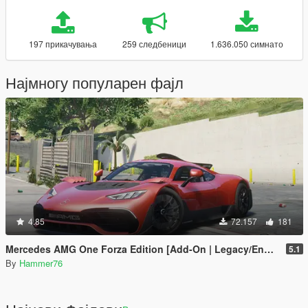
197 прикачувања
259 следбеници
1.636.050 симнато
Најмногу популарен фајл
4.85
72.157
181
Mercedes AMG One Forza Edition [Add-On | Legacy/Enhanced]
5.1
By
Hammer76