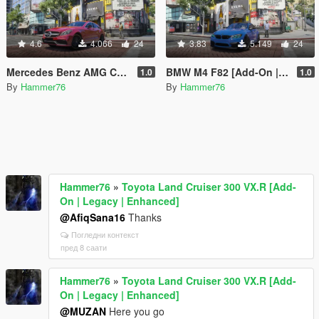
4.6
4.066
24
3.83
5.149
24
Mercedes Benz AMG CLS 63 S [Add-On | Legacy | Enhanced]
BMW M4 F82 [Add-On | Legacy | Enhanced]
1.0
1.0
By
Hammer76
By
Hammer76
Hammer76
»
Toyota Land Cruiser 300 VX.R [Add-
On | Legacy | Enhanced]
@AfiqSana16
Thanks
Погледни контекст
пред 8 саати
Hammer76
»
Toyota Land Cruiser 300 VX.R [Add-
On | Legacy | Enhanced]
@MUZAN
Here you go