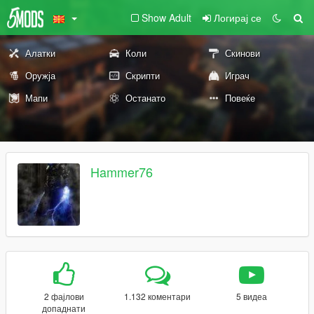
Show Adult
Логирај се
Алатки
Коли
Скинови
Оружја
Скрипти
Играч
Мапи
Останато
Повеќе
Hammer76
2 фајлови
1.132 коментари
5 видеа
допаднати