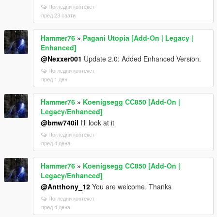
Погледни контекст
пред 23 саати
Hammer76
»
Pagani Utopia [Add-On | Legacy |
Enhanced]
@Nexxer001
Update 2.0: Added Enhanced Version.
Погледни контекст
пред 1 ден
Hammer76
»
Koenigsegg CC850 [Add-On |
Legacy/Enhanced]
@bmw740il
I'll look at it
Погледни контекст
пред 4 дена
Hammer76
»
Koenigsegg CC850 [Add-On |
Legacy/Enhanced]
@Antthony_12
You are welcome. Thanks
Погледни контекст
пред 4 дена