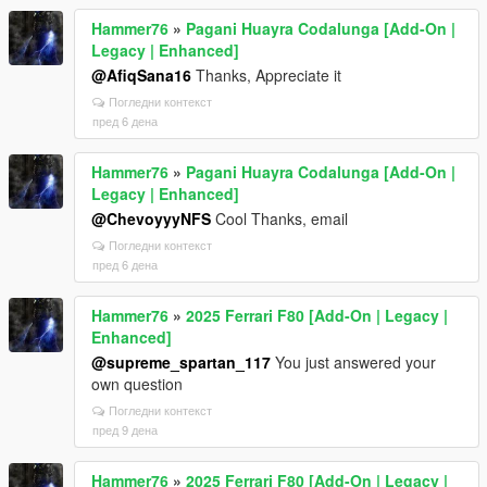
Hammer76
»
Pagani Huayra Codalunga [Add-On |
Legacy | Enhanced]
@AfiqSana16
Thanks, Appreciate it
Погледни контекст
пред 6 дена
Hammer76
»
Pagani Huayra Codalunga [Add-On |
Legacy | Enhanced]
@ChevoyyyNFS
Cool Thanks, email
Погледни контекст
пред 6 дена
Hammer76
»
2025 Ferrari F80 [Add-On | Legacy |
Enhanced]
@supreme_spartan_117
You just answered your
own question
Погледни контекст
пред 9 дена
Hammer76
»
2025 Ferrari F80 [Add-On | Legacy |