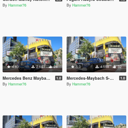
By
Hammer76
By
Hammer76
4.83
2.681
28
5.0
4.598
32
Mercedes Benz Maybach GLS 600 [Add-On | Legacy | Enhanced]
Mercedes-Maybach S-Class [Add-On | Legacy | Enhanced]
1.0
1.0
By
Hammer76
By
Hammer76