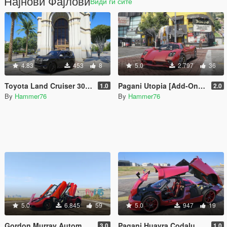
Најнови Фајлови
Види ги сите
4.83
453
8
5.0
2.797
36
Toyota Land Cruiser 300 VX.R [Add-On | Legacy | Enhanced]
Pagani Utopia [Add-On | Legacy | Enhanced]
1.0
2.0
By
Hammer76
By
Hammer76
5.0
6.845
59
5.0
947
19
Gordon Murray Automotive T.50 [Add-On | Legacy | Enhanced]
Pagani Huayra Codalunga [Add-On | Legacy | Enhanced]
3.0
1.0