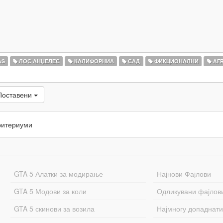
AS
ЛОС АНЏЕЛЕС
КАЛИФОРНИА
САД
ФИКЦИОНАЛНИ
AFR
Поставени
ритериуми
GTA 5 Алатки за модирање
Најнови Фајлови
GTA 5 Модови за коли
Одликувани фајлов
GTA 5 скинови за возила
Најмногу допаднати