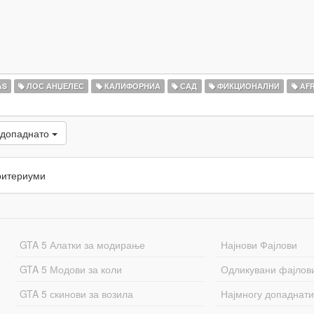
AS
ЛОС АНЏЕЛЕС
КАЛИФОРНИА
САД
ФИКЦИОНАЛНИ
AFR
 допаднато
ритериуми
GTA 5 Алатки за модирање
Најнови Фајлови
GTA 5 Модови за коли
Одликувани фајлов
GTA 5 скинови за возила
Најмногу допаднати