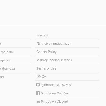
Контакт
и
Полиса за приватност
 фајлови
Cookie Policy
ајлови
Manage cookie settings
и фајлови
Terms of Use
бла
DMCA
@5mods на Твитер
5mods на Фејсбук
5mods on Discord