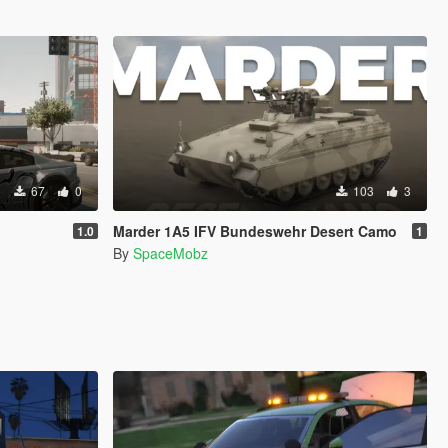
67
0
103
3
Marder 1A5 IFV Bundeswehr Desert Camo
1.0
1
By
SpaceMobz