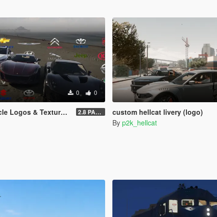
0
0
& Textures Pack - GTA V Enhanced
custom hellcat livery (logo)
2.8 PART 1
By
p2k_hellcat