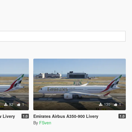
92
1
130
1
 Livery
Emirates Airbus A350-900 Livery
1.0
1.0
By
FSven