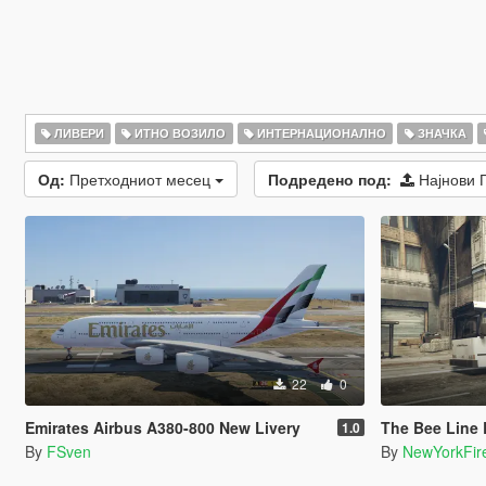
ЛИВЕРИ
ИТНО ВОЗИЛО
ИНТЕРНАЦИОНАЛНО
ЗНАЧКА
Од:
Претходниот месец
Подредено под:
Најнови 
22
0
Emirates Airbus A380-800 New Livery
The Bee Line Bu
1.0
By
FSven
By
NewYorkFir