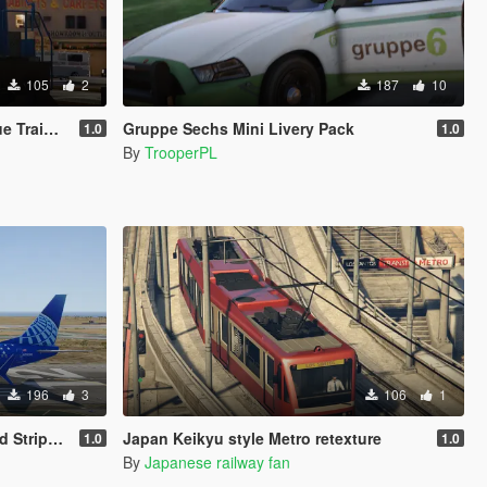
105
2
187
10
n colors
Gruppe Sechs Mini Livery Pack
1.0
1.0
By
TrooperPL
196
3
106
1
s Livery
Japan Keikyu style Metro retexture
1.0
1.0
By
Japanese railway fan