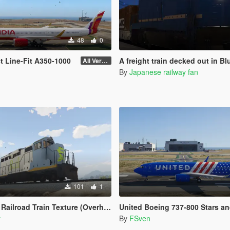
48
0
rst Line-Fit A350-1000
A freight train decked out in Blue Trai
All Versions
By
Japanese railway fan
101
1
road Train Texture (Overhauled Trains)
United Boeing 737-800 Stars and Stripe
y
By
FSven