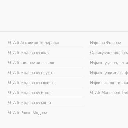
GTA 5 Алатки за модирање
Најнови Фајлови
GTA 5 Модови за коли
Одликувани фајлов
GTA 5 скинови за возила
Најмногу допаднати
GTA 5 Модови за оружја
Најмногу симнати ф
GTA 5 Модови за скрипти
Највисоко рангиран
GTA 5 Модови за играч
GTA5-Mods.com Та
GTA 5 Модови за мапи
GTA 5 Разно Модови