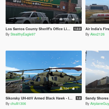
255
7
Los Santos County Sheriff's Office Livery Minipack (Multnomah County, WA)
Air India's Fi
1.0.0
By
StealthyEagle97
By
Alex2126
124
1
Sikorsky UH-60V Armed Black Hawk - Indian Army Livery
Sandy Shores Rail
1.0
By
chulli1306
By
AirplaneGu