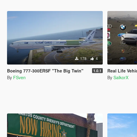
178
4
Boeing 777-300ERSF "The Big Twin"
Real Life Vehicle Logos 
1.0.1
By
FSven
By
SalkorX