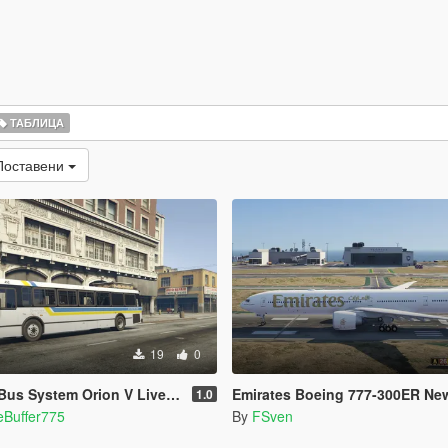
ТАБЛИЦА
Поставени
19
0
s System Orion V Livery pack
Emirates Boeing 777-300ER New
1.0
eBuffer775
By
FSven