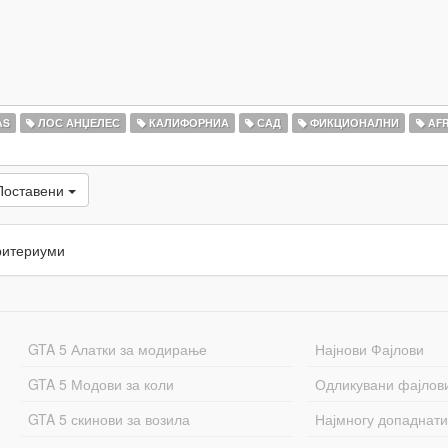
AS
ЛОС АНЏЕЛЕС
КАЛИФОРНИА
САД
ФИКЦИОНАЛНИ
AFR
Поставени
ритериуми
GTA 5 Алатки за модирање
Најнови Фајлови
GTA 5 Модови за коли
Одликувани фајлов
GTA 5 скинови за возила
Најмногу допаднати