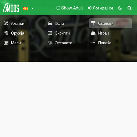
Show Adult
Логирај се
Алатки
Коли
Скинови
Оружја
Скрипти
Играч
Мапи
Останато
Повеќе