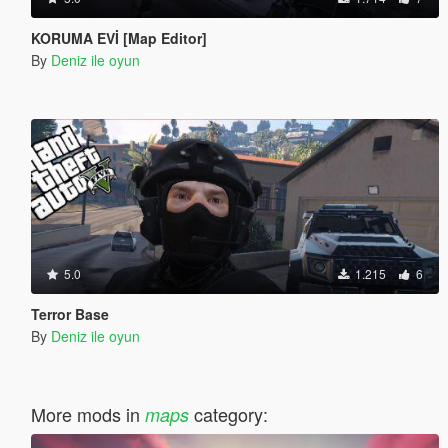
KORUMA EVİ [Map Editor]
By
Deniz ile oyun
5.0
1.215
6
Terror Base
By
Deniz ile oyun
More mods in
category:
maps