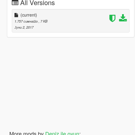
All Versions
(current)
1.757 симнато
, 7 KB
Јуни 2, 2017
More mods by
Deniz ile oyun
: