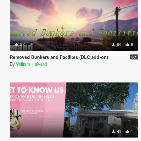
5.0
99
9
Removed Bunkers and Facilites (DLC add-on)
0.1
By
William Halverd
49
1