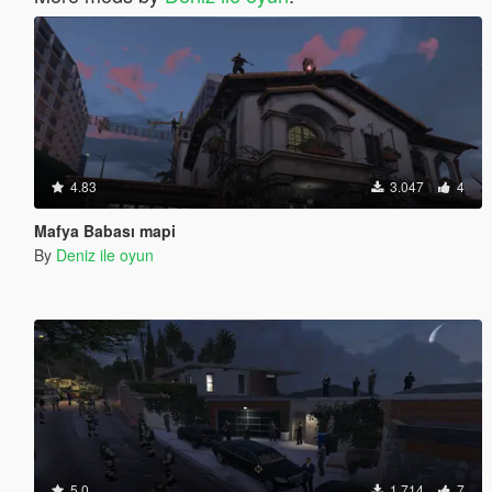
4.83
3.047
4
Mafya Babası mapi
By
Deniz ile oyun
5.0
1.714
7