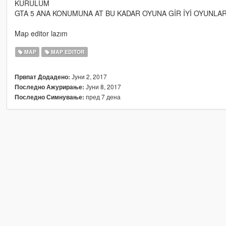
KURULUM
GTA 5 ANA KONUMUNA AT BU KADAR OYUNA GİR İYİ OYUNLA
Map editor lazım
MAP
MAP EDITOR
Јуни 2, 2017
Првпат Додадено:
Јуни 8, 2017
Последно Ажурирање:
пред 7 дена
Последно Симнување: