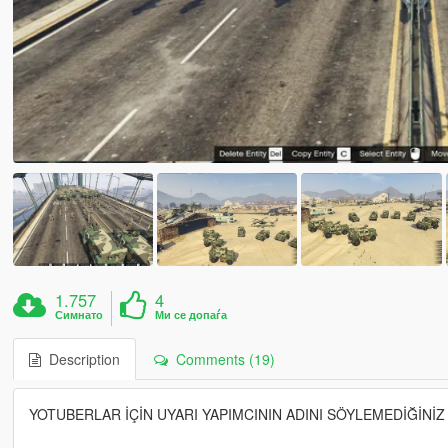
1.757
4
Симнато
Ми се допаѓа
Description
Comments (19)
YOTUBERLAR İÇİN UYARI YAPIMCININ ADINI SÖYLEMEDİĞİNİZ