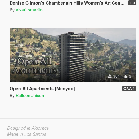
Denise Clinton's Chamberlain Hills Women's Art Center
1.0
By
alvaritomarito
364
3
Open All Apartments [Menyoo]
OAA 1
By
BalloonUnicorn
Designed in Alderney
Made in Los Santos