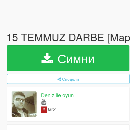
15 TEMMUZ DARBE [Map E
Симни
Сподели
Deniz ile oyun