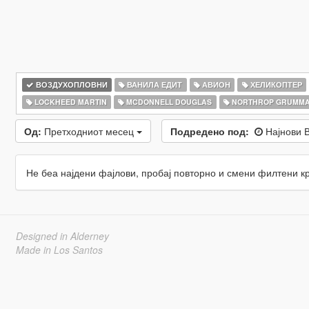
ВОЗДУХОПЛОВНИ
ВАНИЛА ЕДИТ
АВИОН
ХЕЛИКОПТЕР
LOCKHEED MARTIN
MCDONNELL DOUGLAS
NORTHROP GRUMM
Од:
Претходниот месец
Подредено под:
Најнови 
Не беа најдени фајлови, пробај повторно и смени филтени к
Designed in Alderney
Made in Los Santos