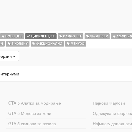
ВОЕН ЏЕТ
ЦИВИЛЕН ЏЕТ
CARGO JET
ПРОПЕЛЕР
АМФИБИ
AN
SIKORSKY
ФИКЦИОНАЛНИ
MENYOO
Верзии
ритериуми
GTA 5 Алатки за модирање
Најнови Фајлови
GTA 5 Модови за коли
Одликувани фајлов
GTA 5 скинови за возила
Најмногу допаднати