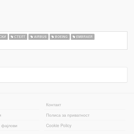
СКИ
СТЕЛТ
AIRBUS
BOEING
EMBRAER
Контакт
и
Полиса за приватност
 фајлови
Cookie Policy