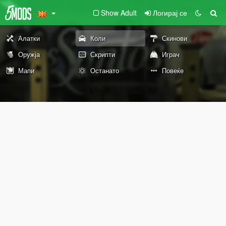
Show Adult
Логирај се
Алатки
Коли
Скинови
Оружја
Скрипти
Играч
Мапи
Останато
Повеќе