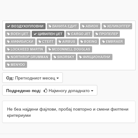
ВОЗДУХОПЛОВНИ
ВАНИЛА ЕДИТ
АВИОН
ХЕЛИКОПТЕР
ВОЕН ЏЕТ
ЦИВИЛЕН ЏЕТ
CARGO JET
ПРОПЕЛЕР
АМФИБИСКИ
СТЕЛТ
AIRBUS
BOEING
EMBRAER
LOCKHEED MARTIN
MCDONNELL DOUGLAS
NORTHROP GRUMMAN
SIKORSKY
ФИКЦИОНАЛНИ
MENYOO
Од:
Претходниот месец
Подредено под:
Најмногу допаднато
Не беа најдени фајлови, пробај повторно и смени филтени
критериуми