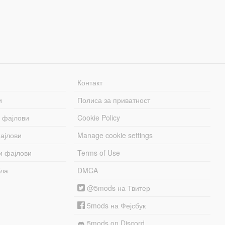
Контакт
и
Полиса за приватност
 фајлови
Cookie Policy
ајлови
Manage cookie settings
и фајлови
Terms of Use
бла
DMCA
@5mods на Твитер
5mods на Фејсбук
5mods on Discord