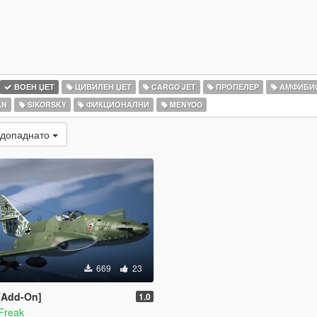
ВОЕН ЏЕТ
ЦИВИЛЕН ЏЕТ
CARGO JET
ПРОПЕЛЕР
АМФИБИ
AN
SIKORSKY
ФИКЦИОНАЛНИ
MENYOO
 допаднато
669
23
 [Add-On]
1.0
Freak