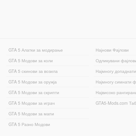
GTA 5 Алатки за модирање
Најнови Фајлови
GTA 5 Модови за коли
Одликувани фајлов
GTA 5 скинови за возила
Најмногу допаднати
GTA 5 Модови за оружја
Најмногу симнати ф
GTA 5 Модови за скрипти
Највисоко рангиран
GTA 5 Модови за играч
GTA5-Mods.com Та
GTA 5 Модови за мапи
GTA 5 Разно Модови