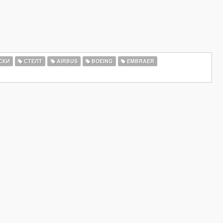
СКИ
СТЕЛТ
AIRBUS
BOEING
EMBRAER