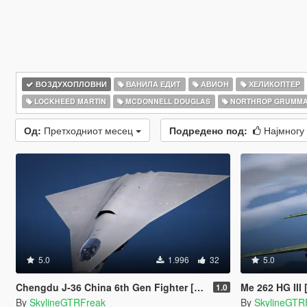
ВОЗДУХОПЛОВНИ
ВАНИЛА ЕДИТ
АВИОН
ХЕЛИКОПТЕР
LOCKHEED MARTIN
MCDONNELL DOUGLAS
NORTHROP GRUMM
Од:
Претходниот месец
Подредено под:
Најмногу
5.0
1.996
32
5.0
Chengdu J-36 China 6th Gen Fighter [Add-On | VehFuncs V]
Me 262 HG III
1.0
By
SkylineGTRFreak
By
SkylineGTR