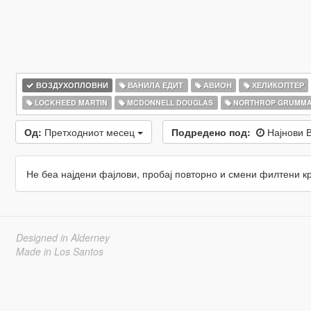
ВОЗДУХОПЛОВНИ
ВАНИЛА ЕДИТ
АВИОН
ХЕЛИКОПТЕР
LOCKHEED MARTIN
MCDONNELL DOUGLAS
NORTHROP GRUMM
Од:
Претходниот месец
Подредено под:
Најнови 
Не беа најдени фајлови, пробај повторно и смени филтени к
Designed in Alderney
Made in Los Santos