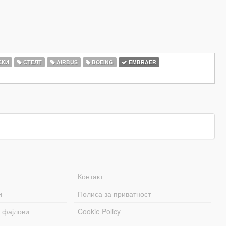
СКИ
СТЕЛТ
AIRBUS
BOEING
EMBRAER
Контакт
и
Полиса за приватност
 фајлови
Cookie Policy