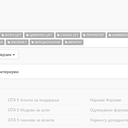
ВОЕН ЏЕТ
ЦИВИЛЕН ЏЕТ
CARGO JET
ПРОПЕЛЕР
АМФИБИ
AN
SIKORSKY
ФИКЦИОНАЛНИ
MENYOO
Верзии
ритериуми
GTA 5 Алатки за модирање
Најнови Фајлови
GTA 5 Модови за коли
Одликувани фајлов
GTA 5 скинови за возила
Најмногу допаднати