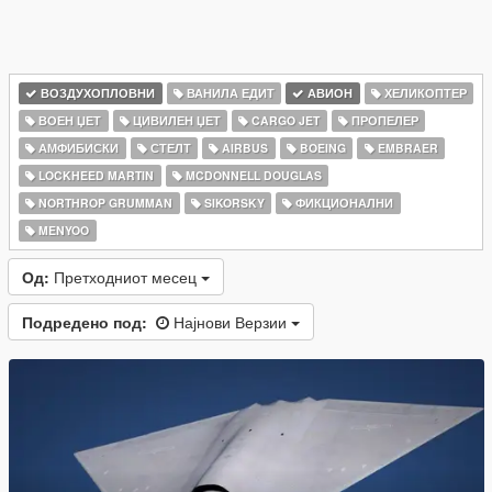
ВОЗДУХОПЛОВНИ
ВАНИЛА ЕДИТ
АВИОН
ХЕЛИКОПТЕР
ВОЕН ЏЕТ
ЦИВИЛЕН ЏЕТ
CARGO JET
ПРОПЕЛЕР
АМФИБИСКИ
СТЕЛТ
AIRBUS
BOEING
EMBRAER
LOCKHEED MARTIN
MCDONNELL DOUGLAS
NORTHROP GRUMMAN
SIKORSKY
ФИКЦИОНАЛНИ
MENYOO
Од:
Претходниот месец
Подредено под:
Најнови Верзии