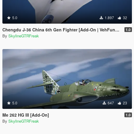
5.0
1.897
32
Chengdu J-36 China 6th Gen Fighter [Add-On | VehFuncs V]
1.0
By
SkylineGTRFreak
5.0
647
23
Me 262 HG III [Add-On]
1.0
By
SkylineGTRFreak