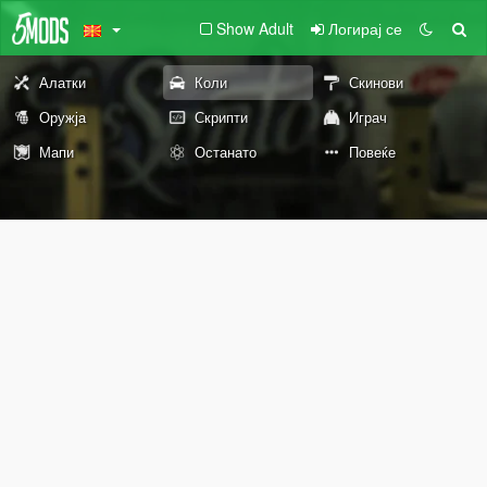
Show Adult
Логирај се
Алатки
Коли
Скинови
Оружја
Скрипти
Играч
Мапи
Останато
Повеќе