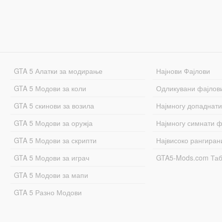
GTA 5 Алатки за модирање
Најнови Фајлови
GTA 5 Модови за коли
Одликувани фајлов
GTA 5 скинови за возила
Најмногу допаднати
GTA 5 Модови за оружја
Најмногу симнати ф
GTA 5 Модови за скрипти
Највисоко рангиран
GTA 5 Модови за играч
GTA5-Mods.com Та
GTA 5 Модови за мапи
GTA 5 Разно Модови