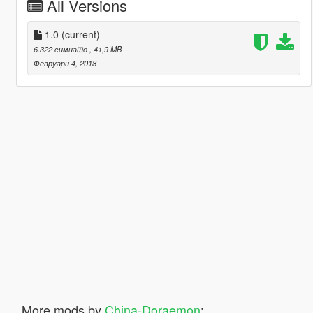
All Versions
1.0
(current)
6.322 симнато
, 41,9 MB
Февруари 4, 2018
More mods by
China-Doraemon
: