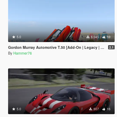
5.0
6.545
59
Gordon Murray Automotive T.50 [Add-On | Legacy | Enhanced]
2.1
By
Hammer76
5.0
507
16