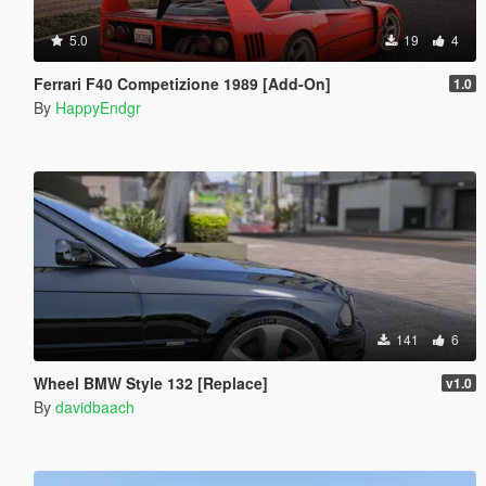
5.0
19
4
Ferrari F40 Competizione 1989 [Add-On]
1.0
By
HappyEndgr
141
6
Wheel BMW Style 132 [Replace]
v1.0
By
davidbaach