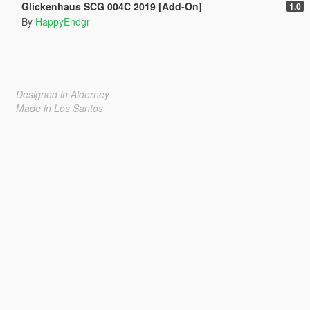
Glickenhaus SCG 004C 2019 [Add-On]
1.0
By
HappyEndgr
Designed in Alderney
Made in Los Santos