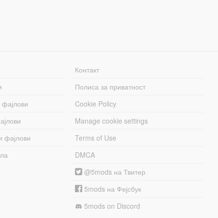
Контакт
и
Полиса за приватност
 фајлови
Cookie Policy
ајлови
Manage cookie settings
и фајлови
Terms of Use
бла
DMCA
@5mods на Твитер
5mods на Фејсбук
5mods on Discord