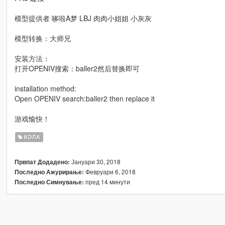
模型提供者 哆啦A梦 LBJ 肉肉小姐姐 小灰灰
模型转换：大师兄
安装方法：
打开OPENIV搜索：baller2然后替换即可
installation method:
Open OPENIV search:baller2 then replace it
游戏愉快！
КОЛА
Јануари 30, 2018
Првпат Додадено:
Февруари 6, 2018
Последно Ажурирање:
пред 14 минути
Последно Симнување: