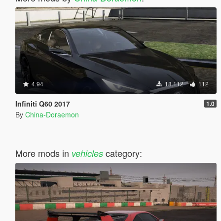
4.94
18.112
112
Infiniti Q60 2017
1.0
By
China-Doraemon
More mods in
category:
vehicles