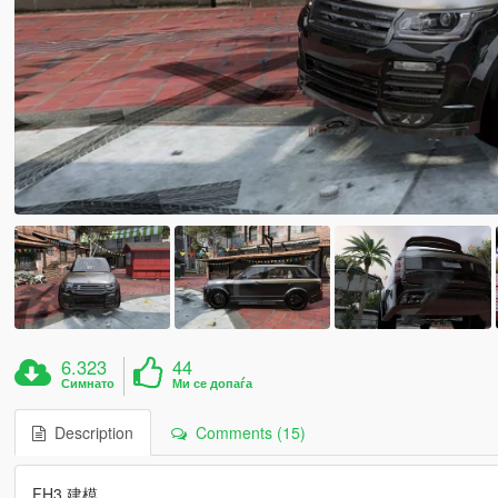
6.323
44
Симнато
Ми се допаѓа
Description
Comments (15)
FH3 建模