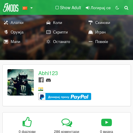
Show Adult
Логирај се
Алатки
Коли
Скинови
Оружја
Скрипти
Играч
Мапи
Останато
Повеќе
Abhi123
Донирај преку
0 фајлови
286 коментари
0 видеа