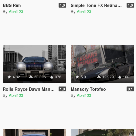
BBS Rim
Simple Tone FX ReShade-ENB preset
1.0
1.0
By
Abhi123
By
Abhi123
4.82
50.395
376
5.0
12.979
160
Rolls Royce Dawn Mansory
Mansory Torofeo
1.0
0.1
By
Abhi123
By
Abhi123