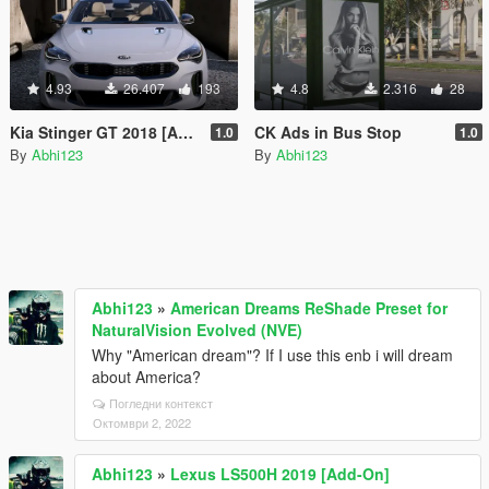
4.93
26.407
193
4.8
2.316
28
Kia Stinger GT 2018 [Add-On]
CK Ads in Bus Stop
1.0
1.0
By
Abhi123
By
Abhi123
Abhi123
»
American Dreams ReShade Preset for
NaturalVision Evolved (NVE)
Why "American dream"? If I use this enb i will dream
about America?
Погледни контекст
Октомври 2, 2022
Abhi123
»
Lexus LS500H 2019 [Add-On]