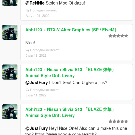
@ReNNie
Stolen Mod Of dazu!
Погледни контекст
Август 21, 2022
Abhi123
»
RTX-V Alter Graphics [SP / FiveM]
Nice!
Погледни контекст
Јули 19, 2022
Abhi123
»
Nissan Slivia S13 「BLAZE 焰華」
Animal Style Drift Livery
@JustFury
I Don't See! Can U give a link?
Погледни контекст
Јули 11, 2022
Abhi123
»
Nissan Slivia S13 「BLAZE 焰華」
Animal Style Drift Livery
@JustFury
Hey! Nice One! Also can u make this one
too? https://www.google.com/search?