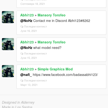
Септември 18, 2021
Abhi123
»
Mansory Torofeo
@NoHz
Contact me in Discord Abhi123#8262
Погледни контекст
Јуни 16, 2021
Abhi123
»
Mansory Torofeo
@NoHz
what model need?
Погледни контекст
Јуни 15, 2021
Abhi123
»
Simple Graphics Mod
@nafi_
https://www.facebook.com/badassabhi123/
Погледни контекст
Март 13, 2021
Designed in Alderney
Made in Los Santos