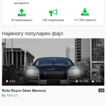
допаднати
18 прикачувања
108 следбеници
171.336 симнато
Најмногу популарен фајл
4.82
50.395
376
Rolls Royce Dawn Mansory
1.0
By
Abhi123