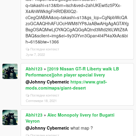
q=takashi+s13&tbm=isch&ved=2ahUKEwi5z5PXx-
X4AhWWk9gFHRfDBXIQ2-
cCegQIABAA&oq=takashi+s13&gs_lcp=CgNpbWcQA
zoGCAAQHhAFUOcHWM8IYP8JaABwAHgAgAGTAYg
BsgOSAQMwLjOYAQCgAQGqAQtnd3Mtd2l6LWltZ8A
BAQ&sclient=img&ei=9y3GYvn3Gpan4t4Pl4aXkAc&bi
h=615&biw=1366
Погледни контекст
Јули 7, 2022
Abhi123
»
[2019 Nissan GT-R Liberty walk LB
Performance]john player special livery
@Johnny Cybernetic
https://www.gta5-
mods.com/maps/giant-desert
Погледни контекст
Септември 18, 2021
Abhi123
»
Alec Monopoly livery for Bugatti
Veyron
@Johnny Cybernetic
what map ?
Погледни контекст