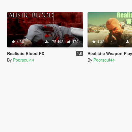
4.66
175.492
470
4.32
Realistic Blood FX
Realistic Weapon Pla
1.8
By
Poorsoul44
By
Poorsoul44