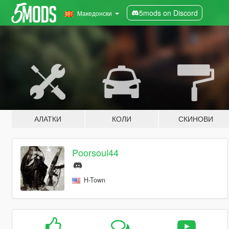
5mods on Discord
Македонски
АЛАТКИ
КОЛИ
СКИНОВИ
Poorsoul44
H-Town