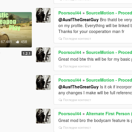
Poorsoul44
»
SourceMotion - Proced
@AusfTheGreatGuy
Bro thatd be very
on my profile. Everything will be linked
Thanks for your cooperation man fr
Погледни контекст
167.481
458
Poorsoul44
»
SourceMotion - Proced
y
1.2.1
Great mod btw this will be for my basic
Погледни контекст
Poorsoul44
»
SourceMotion - Proced
@AusfTheGreatGuy
Is it ok if incorp
any changes I make will be full reference
Погледни контекст
Poorsoul44
»
Alternate First Perso
Great mod bro the bodycam feature is g
Погледни контекст