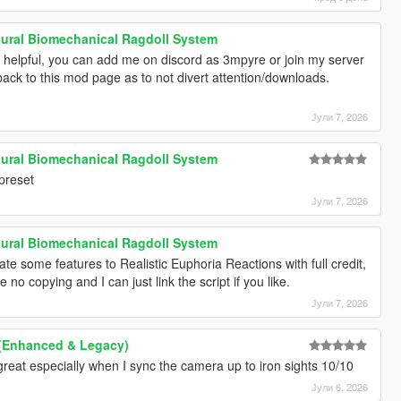
ural Biomechanical Ragdoll System
 helpful, you can add me on discord as 3mpyre or join my server
 back to this mod page as to not divert attention/downloads.
Јули 7, 2026
ural Biomechanical Ragdoll System
 preset
Јули 7, 2026
ural Biomechanical Ragdoll System
orate some features to Realistic Euphoria Reactions with full credit,
 no copying and I can just link the script if you like.
Јули 7, 2026
n (Enhanced & Legacy)
reat especially when I sync the camera up to iron sights 10/10
Јули 6, 2026