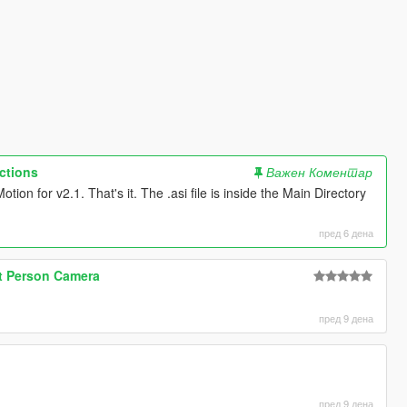
ctions
Важен Коментар
tion for v2.1. That's it. The .asi file is inside the Main Directory
пред 6 дена
st Person Camera
пред 9 дена
пред 9 дена