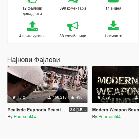
12 фајлови
398 коментари
11 видеа
допаднати
4 прикачувања
88 следбеници
1 симнато
Најнови Фајлови
4.42
156.218
490
4.89
Realistic Euphoria Reactions
Modern Weapon Sou
2.0 [LEGACY]
By
Poorsoul44
By
Poorsoul44