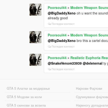
Poorsoul44
»
Modern Weapon Soun
@BigDaddyXeno
oh u want the sounds 
already good
Погледни контекст
Poorsoul44
»
Modern Weapon Soun
@BigDaddyXeno
bro this a cartel doc
Погледни контекст
Poorsoul44
»
Realistic Euphoria Rea
@SnakeVenom33939
@deleternal
ty 
Погледни контекст
GTA 5 Алатки за модирање
Најнови Фајлови
GTA 5 Модови за коли
Одликувани фајлов
GTA 5 скинови за возила
Најмногу допаднати