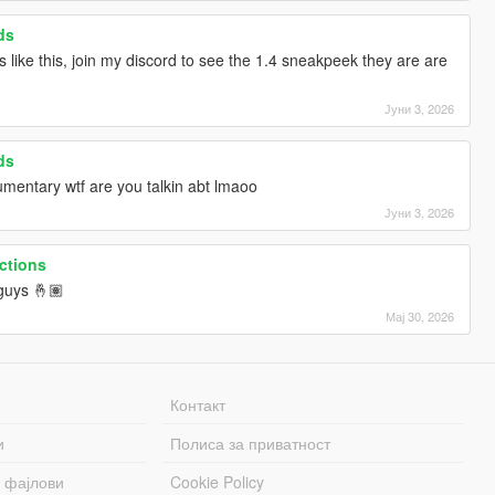
ds
like this, join my discord to see the 1.4 sneakpeek they are are
Јуни 3, 2026
ds
umentary wtf are you talkin abt lmaoo
Јуни 3, 2026
ctions
guys 🤞🏽
Мај 30, 2026
Контакт
и
Полиса за приватност
 фајлови
Cookie Policy