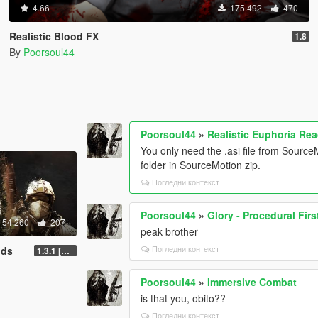
4.66
175.492
470
Realistic Blood FX
1.8
By
Poorsoul44
Poorsoul44
»
Realistic Euphoria Rea
You only need the .asi file from SourceMo
folder in SourceMotion zip.
Погледни контекст
Poorsoul44
»
Glory - Procedural Fir
54.260
207
peak brother
Погледни контекст
nds
1.3.1 [LEGACY]
Poorsoul44
»
Immersive Combat
is that you, obito??
Погледни контекст