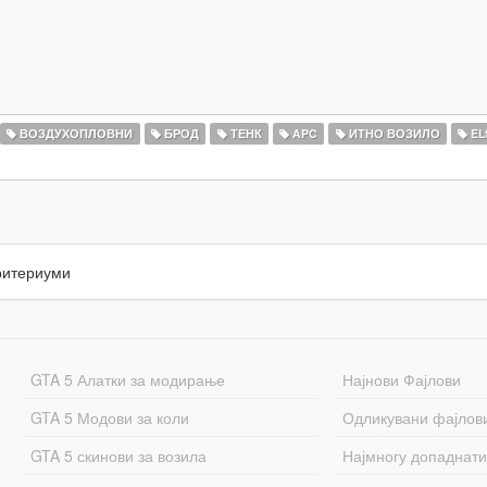
ВОЗДУХОПЛОВНИ
БРОД
ТЕНК
APC
ИТНО ВОЗИЛО
EL
ритериуми
GTA 5 Алатки за модирање
Најнови Фајлови
GTA 5 Модови за коли
Одликувани фајлов
GTA 5 скинови за возила
Најмногу допаднати