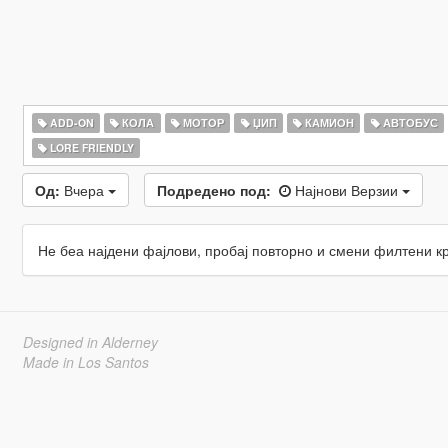
ADD-ON
КОЛА
МОТОР
ЏИП
КАМИОН
АВТОБУС
LORE FRIENDLY
Од:
Вчера
Подредено под:
Најнови Верзии
Не беа најдени фајлови, пробај повторно и смени филтени к
Designed in Alderney
Made in Los Santos