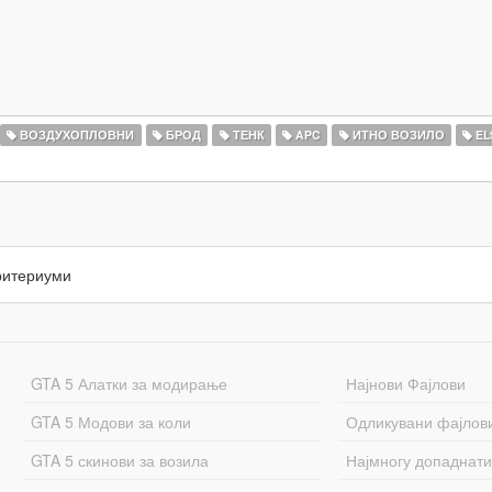
ВОЗДУХОПЛОВНИ
БРОД
ТЕНК
APC
ИТНО ВОЗИЛО
EL
ритериуми
GTA 5 Алатки за модирање
Најнови Фајлови
GTA 5 Модови за коли
Одликувани фајлов
GTA 5 скинови за возила
Најмногу допаднати