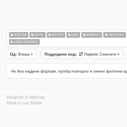
ADD-ON
КОЛА
МОТОР
ЏИП
КАМИОН
АВТОБУС
LORE FRIENDLY
Од:
Вчера
Подредено под:
Највеќе Симнати
Не беа најдени фајлови, пробај повторно и смени филтени к
Designed in Alderney
Made in Los Santos