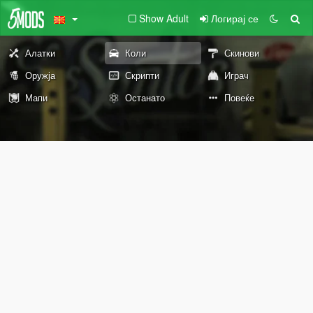
Show Adult
Логирај се
Алатки
Коли
Скинови
Оружја
Скрипти
Играч
Мапи
Останато
Повеќе