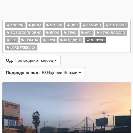
ADD-ON
КОЛА
МОТОР
ЏИП
КАМИОН
АВТОБУС
ВОЗДУХОПЛОВНИ
БРОД
ТЕНК
APC
ИТНО ВОЗИЛО
ELS
ТРКАЛА
ЗВУК
ХЕНДЛИНГ
MENYOO
LORE FRIENDLY
Од:
Претходниот месец
Подредено под:
Најнови Верзии