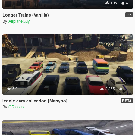
105
4
Longer Trains (Vanilla)
0.5
By
AirplaneGuy
5.0
2.365
11
Iconic cars collection [Menyoo]
BETA
By
GR 6636