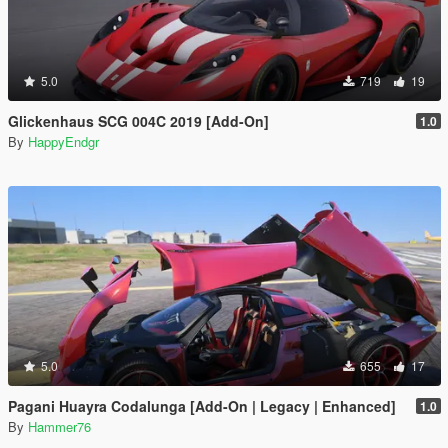
5.0
719
19
Glickenhaus SCG 004C 2019 [Add-On]
1.0
By
HappyEndgr
5.0
655
17
Pagani Huayra Codalunga [Add-On | Legacy | Enhanced]
1.0
By
Hammer76