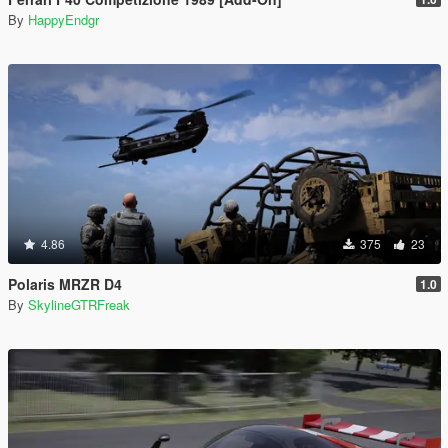
By
HappyEndgr
4.86
375
23
Polaris MRZR D4
1.0
By
SkylineGTRFreak