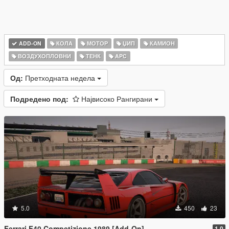
ADD-ON
КОЛА
МОТОР
ЏИП
КАМИОН
ВОЗДУХОПЛОВНИ
ТЕНК
APC
Од:
Претходната недела
Подредено под:
Највисоко Рангирани
5.0
450
23
Ferrari F40 Competizione 1989 [Add-On]
1.0