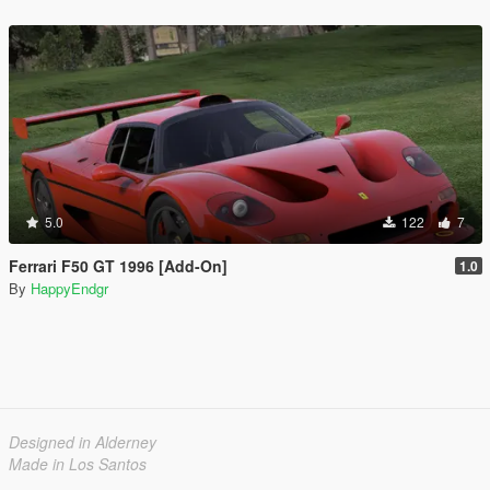
5.0
122
7
Ferrari F50 GT 1996 [Add-On]
1.0
By
HappyEndgr
Designed in Alderney
Made in Los Santos