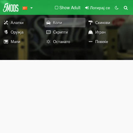
Show Adult
Логирај се
Алатки
Коли
Скинови
Оружја
Скрипти
Играч
Мапи
Останато
Повеќе