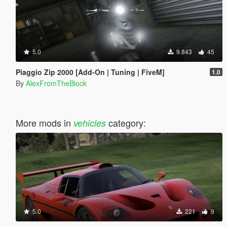
5.0
9.843
45
Piaggio Zip 2000 [Add-On | Tuning | FiveM]
1.0
By
AlexFromTheBlock
More mods in
category:
vehicles
5.0
221
9