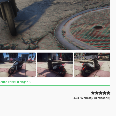
 сите слики и видеа
4.94 / 5 ѕвезди (8 гласови)