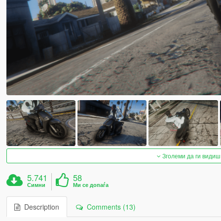
Зголеми да ги видиш
5.741
58
Симни
Ми се допаѓа
Description
Comments (13)