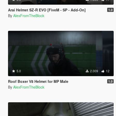
Arai Helmet SZ-R EVO [FiveM - SP - Add-On]
1.0
By
AlexFromTheBlock
5.0
2.009
12
Roof Boxer V8 Helmet for MP Male
1.0
By
AlexFromTheBlock