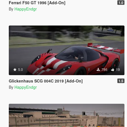
Ferrari F50 GT 1996 [Add-On]
1.0
By
HappyEndgr
5.0
786
19
Glickenhaus SCG 004C 2019 [Add-On]
1.5
By
HappyEndgr