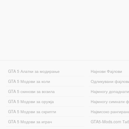
GTA 5 Алатки за модирање
Најнови Фајлови
GTA 5 Модови за коли
Одликувани фајлов
GTA 5 скинови за возила
Најмногу допаднати
GTA 5 Модови за оружја
Најмногу симнати ф
GTA 5 Модови за скрипти
Највисоко рангиран
GTA 5 Модови за играч
GTA5-Mods.com Та