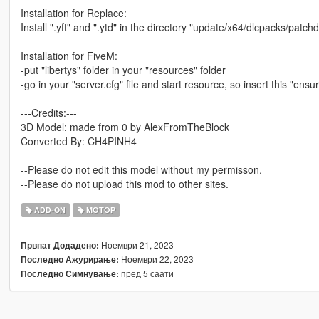
Installation for Replace:
Install ".yft" and ".ytd" in the directory "update/x64/dlcpacks/patch
Installation for FiveM:
-put "libertys" folder in your "resources" folder
-go in your "server.cfg" file and start resource, so insert this "ensur
---Credits:---
3D Model: made from 0 by AlexFromTheBlock
Converted By: CH4PINH4
--Please do not edit this model without my permisson.
--Please do not upload this mod to other sites.
ADD-ON
МОТОР
Ноември 21, 2023
Првпат Додадено:
Ноември 22, 2023
Последно Ажурирање:
пред 5 саати
Последно Симнување: