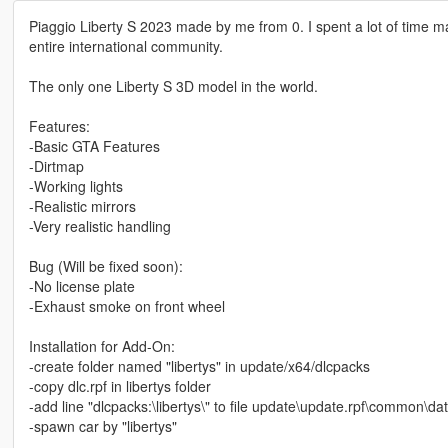
Piaggio Liberty S 2023 made by me from 0. I spent a lot of time maki
entire international community.
The only one Liberty S 3D model in the world.
Features:
-Basic GTA Features
-Dirtmap
-Working lights
-Realistic mirrors
-Very realistic handling
Bug (Will be fixed soon):
-No license plate
-Exhaust smoke on front wheel
Installation for Add-On:
-create folder named "libertys" in update/x64/dlcpacks
-copy dlc.rpf in libertys folder
-add line "dlcpacks:\libertys\" to file update\update.rpf\common\data
-spawn car by "libertys"