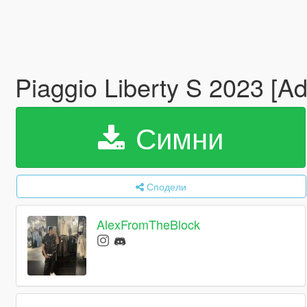
Piaggio Liberty S 2023 [A
Симни
Сподели
AlexFromTheBlock