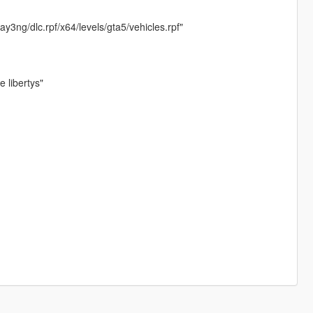
day3ng/dlc.rpf/x64/levels/gta5/vehicles.rpf"
e libertys"