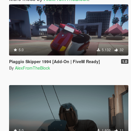
5.0
5.132
32
Piaggio Skipper 1994 [Add-On | FiveM Ready]
1.0
By
AlexFromTheBlock
5.0
1.605
11