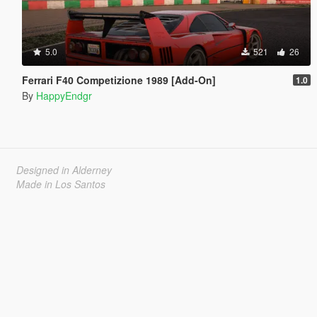
5.0
521
26
Ferrari F40 Competizione 1989 [Add-On]
1.0
By
HappyEndgr
Designed in Alderney
Made in Los Santos