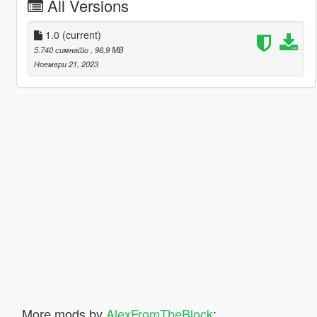
All Versions
1.0
(current)
5.740 симнато
, 96,9 MB
Ноември 21, 2023
More mods by
AlexFromTheBlock
: