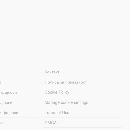
Контакт
и
Полиса за приватност
 фајлови
Cookie Policy
ајлови
Manage cookie settings
и фајлови
Terms of Use
бла
DMCA