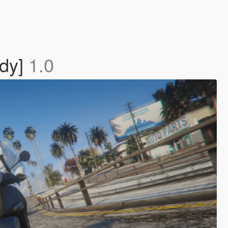
ady]
1.0