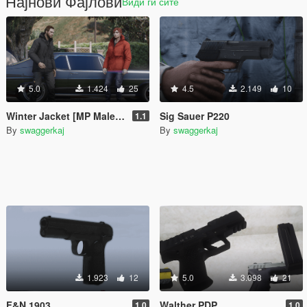
Најнови Фајлови
Види ги сите
5.0
1.424
25
4.5
2.149
10
Winter Jacket [MP Male & MP Female]
Sig Sauer P220
1.1
By
swaggerkaj
By
swaggerkaj
1.923
12
5.0
3.098
21
F&N 1903
Walther PDP
1.0
1.0