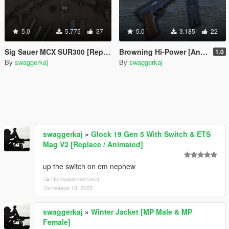
5.0
5.775
37
5.0
3.185
22
Sig Sauer MCX SUR300 [Replace / FiveM]
Browning Hi-Power [Animated]
1.0
By
swaggerkaj
By
swaggerkaj
swaggerkaj
»
Glock 19 Gen 5 With Switch & ETS
Mag V2 [Replace / Animated]
up the switch on em nephew
Погледни контекст
Октомври 13, 2025
swaggerkaj
»
Winter Jacket [MP Male & MP
Female]