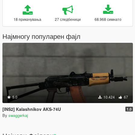
18 прикачувања
27 следбеници
68.968 симнато
Најмногу популарен фајл
5.0
10.424
67
[INS2] Kalashnikov AKS-74U
1.0
By
swaggerkaj