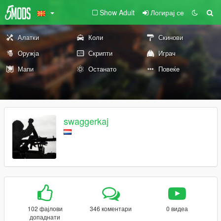
Show Adult
Логирај се
Алатки
Коли
Скинови
Оружја
Скрипти
Играч
Мапи
Останато
Повеќе
swaggerkaj
102 фајлови
346 коментари
0 видеа
допаднати