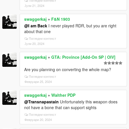
Погледни контекст
Јули 21, 2024
swaggerkaj
»
F&N 1903
@I am Back
I never played RDR, but you are right
about that one
Погледни контекст
Јули 20, 2024
swaggerkaj
»
GTA: Province [Add-On SP | OIV]
Are you planning on converting the whole map?
Погледни контекст
Февруари 25, 2024
swaggerkaj
»
Walther PDP
@Transnapastain
Unfortunately this weapon does
not have a bone that can support sights
Погледни контекст
Февруари 20, 2024