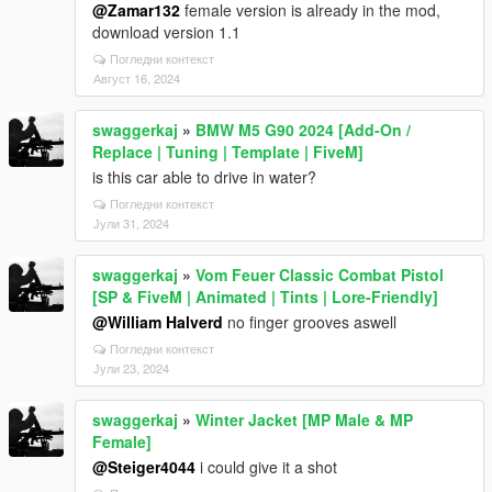
@Zamar132
female version is already in the mod,
download version 1.1
Погледни контекст
Август 16, 2024
swaggerkaj
»
BMW M5 G90 2024 [Add-On /
Replace | Tuning | Template | FiveM]
is this car able to drive in water?
Погледни контекст
Јули 31, 2024
swaggerkaj
»
Vom Feuer Classic Combat Pistol
[SP & FiveM | Animated | Tints | Lore-Friendly]
@William Halverd
no finger grooves aswell
Погледни контекст
Јули 23, 2024
swaggerkaj
»
Winter Jacket [MP Male & MP
Female]
@Steiger4044
i could give it a shot