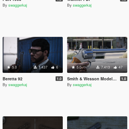
By
swaggerkaj
By
swaggerkaj
5.0
1.437
6
5.0
7.413
47
Beretta 92
Smith & Wesson Model 29 [Animated]
1.0
1.0
By
swaggerkaj
By
swaggerkaj