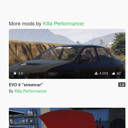
More mods by
Killa Performance
:
4.6
4.003
42
EVO 9 "streetcar"
1.0
By
Killa Performance