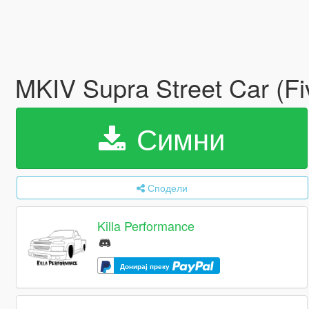
MKIV Supra Street Car (F
Симни
Сподели
Killa Performance
Донирај преку