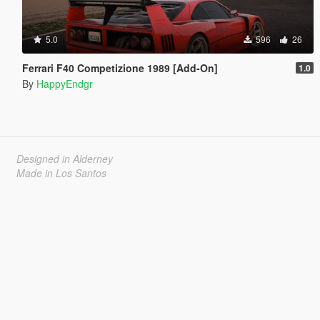
5.0
596
26
Ferrari F40 Competizione 1989 [Add-On]
1.0
By
HappyEndgr
Designed in Alderney
Made in Los Santos