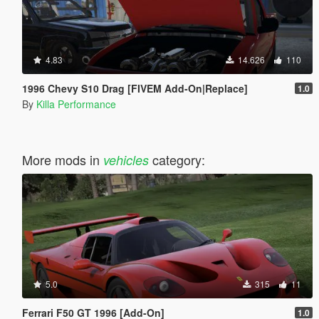
4.83
14.626
110
1996 Chevy S10 Drag [FIVEM Add-On|Replace]
1.0
By
Killa Performance
More mods in
category:
vehicles
5.0
315
11
Ferrari F50 GT 1996 [Add-On]
1.0