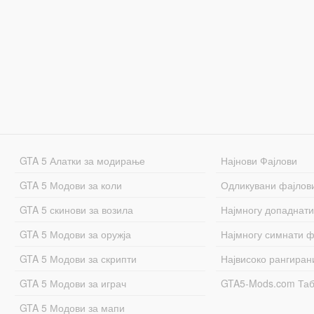
GTA 5 Алатки за модирање
Најнови Фајлови
GTA 5 Модови за коли
Одликувани фајлов
GTA 5 скинови за возила
Најмногу допаднати
GTA 5 Модови за оружја
Најмногу симнати ф
GTA 5 Модови за скрипти
Највисоко рангиран
GTA 5 Модови за играч
GTA5-Mods.com Та
GTA 5 Модови за мапи