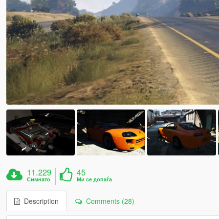
11.229
45
Симнато
Ми се допаѓа
Description
Comments (28)