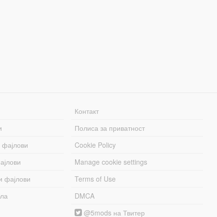
Контакт
и
Полиса за приватност
 фајлови
Cookie Policy
ајлови
Manage cookie settings
и фајлови
Terms of Use
бла
DMCA
@5mods на Твитер