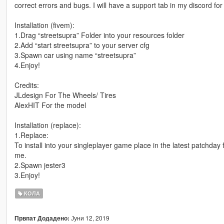
correct errors and bugs. I will have a support tab in my discord for 
Installation (fivem):
1.Drag “streetsupra” Folder into your resources folder
2.Add “start streetsupra” to your server cfg
3.Spawn car using name “streetsupra”
4.Enjoy!
Credits:
JLdesign For The Wheels/ Tires
AlexHIT For the model
Installation (replace):
1.Replace:
To install into your singleplayer game place in the latest patchday
me.
2.Spawn jester3
3.Enjoy!
КОЛА
Јуни 12, 2019
Првпат Додадено: