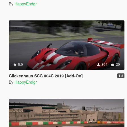
By
HappyEndgr
5.0
864
20
Glickenhaus SCG 004C 2019 [Add-On]
1.5
By
HappyEndgr