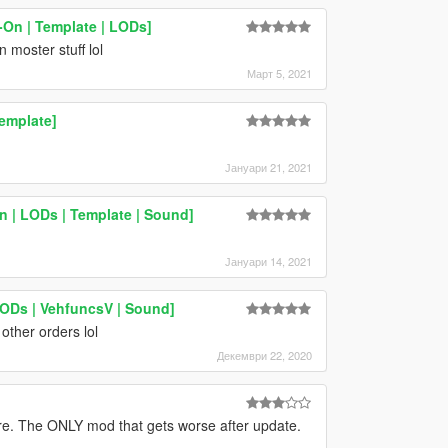
-On | Template | LODs]
 moster stuff lol
Март 5, 2021
emplate]
Јануари 21, 2021
n | LODs | Template | Sound]
Јануари 14, 2021
LODs | VehfuncsV | Sound]
other orders lol
Декември 22, 2020
e. The ONLY mod that gets worse after update.