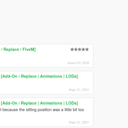
 Replace / FiveM]
Април 23, 2022
 [Add-On / Replace | Animations | LODs]
Март 21, 2021
 [Add-On / Replace | Animations | LODs]
t because the sitting position was a little bit too
Март 21, 2021