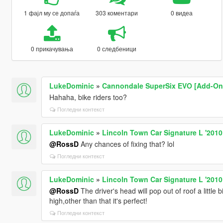
1 фајл му се допаѓа
303 коментари
0 видеа
0 прикачувања
0 следбеници
LukeDominic
»
Cannondale SuperSix EVO [Add-On /
Hahaha, bike riders too?
Погледни контекст
LukeDominic
»
Lincoln Town Car Signature L '2010
@RossD
Any chances of fixing that? lol
Погледни контекст
LukeDominic
»
Lincoln Town Car Signature L '2010
@RossD
The driver's head will pop out of roof a little bi
high,other than that it's perfect!
Погледни контекст