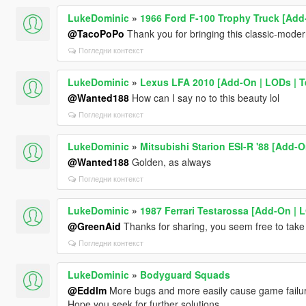
LukeDominic
»
1966 Ford F-100 Trophy Truck [Add
@TacoPoPo
Thank you for bringing this classic-modern
Погледни контекст
LukeDominic
»
Lexus LFA 2010 [Add-On | LODs | T
@Wanted188
How can I say no to this beauty lol
Погледни контекст
LukeDominic
»
Mitsubishi Starion ESI-R '88 [Add-O
@Wanted188
Golden, as always
Погледни контекст
LukeDominic
»
1987 Ferrari Testarossa [Add-On | 
@GreenAid
Thanks for sharing, you seem free to take 
Погледни контекст
LukeDominic
»
Bodyguard Squads
@Eddlm
More bugs and more easily cause game failur
Hope you seek for further solutions.