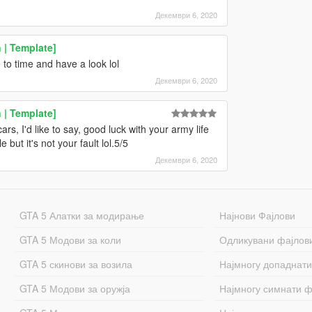
Декември 6, 2020
| Template]
o time and have a look lol
Декември 6, 2020
| Template]
, I'd like to say, good luck with your army life
 but it's not your fault lol.5/5
Декември 6, 2020
GTA 5 Алатки за модирање
Најнови Фајлови
GTA 5 Модови за коли
Одликувани фајлов
GTA 5 скинови за возила
Најмногу допаднати
GTA 5 Модови за оружја
Најмногу симнати ф