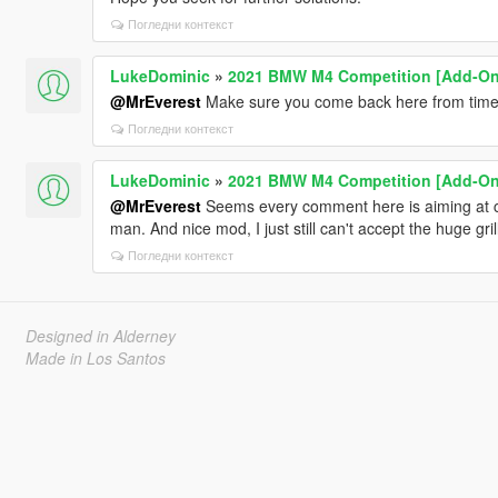
Погледни контекст
LukeDominic
»
2021 BMW M4 Competition [Add-On 
@MrEverest
Make sure you come back here from time t
Погледни контекст
LukeDominic
»
2021 BMW M4 Competition [Add-On 
@MrEverest
Seems every comment here is aiming at cars
man. And nice mod, I just still can't accept the huge grille
Погледни контекст
Designed in Alderney
Made in Los Santos