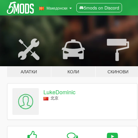
5mods on Discord
Македонски
АЛАТКИ
КОЛИ
СКИНОВИ
LukeDominic
北京