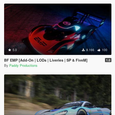
5.0
8.166
100
BF EMP [Add-On | LODs | Liveries | SP & FiveM]
1.0
By
Paddy Productions