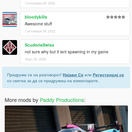
Септември 24, 2022
bloodykills
Awesome stuff
Септември 29, 2022
ScuderiaSwiss
not sure why but it isnt spawning in my game
Март 30, 2026
Придружи се на разговорот!
Најави Се
или
Регистрирај се
со сметка за да се придружиш на коментарите.
More mods by
Paddy Productions
: