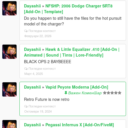
Dayashii
»
NFSHP: 2006 Dodge Charger SRT8
[Add-On | Template]
Do you happen to still have the files for the hot pursuit
model of the charger?
Погледни контекст
Февруари 22, 2026
Dayashii
»
Hawk & Little Equalizer .410 [Add-On |
Animated | Sound | Tints | Lore-Friendly]
BLACK OPS 2 BAYBEEEE
Погледни контекст
Март 4, 2025
Dayashii
»
Vapid Peyote Moderna [Add-On]
Важен Коментар
Retro Future is now retro
Погледни контекст
Октомври 19, 2024
Dayashii
»
Pegassi Infernus X [Add-On/FiveM]