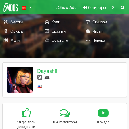
Show Adult
Логирај се
Алатки
Коли
Скинови
Оружја
Скрипти
Играч
Мапи
Останато
Повеќе
Dayashii
18 фајлови
134 коментари
0 видеа
допаднати