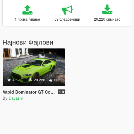
1 прикачување
59 следбеници
20.220 симнато
Најнови Фајлови
4.59
20.220
206
Vapid Dominator GT Coupe [Add-On | Tuning]
1.0
By
Dayashii