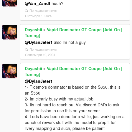
@Van_Zandt
huuh?
Погледни контекст
Октомври 1, 2024
Dayashii
»
Vapid Dominator GT Coupe [Add-On |
Tuning]
@DylanJeter1
also im not a guy
Погледни контекст
Септември 10, 2024
Dayashii
»
Vapid Dominator GT Coupe [Add-On |
Tuning]
@DylanJeter1
1- Tidemo's dominator is based on the S650, this is
an S550
2- Im clearly busy with my actual Job
3- Its not hard to reach out Via discord DM's to ask
for permission to use this on your server
4- Lods have been done for a while, just working on a
bunch of rework stuff with the model to prep it for
livery mapping and such, please be patient