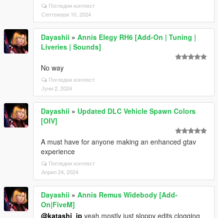
Погледни контекст
Септември 10, 2024
Dayashii
»
Annis Elegy RH6 [Add-On | Tuning |
Liveries | Sounds]
No way
Погледни контекст
Јуни 2, 2024
Dayashii
»
Updated DLC Vehicle Spawn Colors
[OIV]
A must have for anyone making an enhanced gtav
experience
Погледни контекст
Април 24, 2024
Dayashii
»
Annis Remus Widebody [Add-
On|FiveM]
@katashi_jp
yeah mostly just sloppy edits clogging