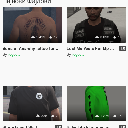
Најнови Фајлови
2.419
12
3.093
18
Sons of Anarchy tattoo for MP Male/Female
Lost Mc Vests For Mp Male
1.0
By
roguetv
By
roguetv
336
2
1.279
15
Stone Island Shirt
Billie Eilish hoodie for FiveM And Singleplayer. Mp male/Female
1.0
1.0