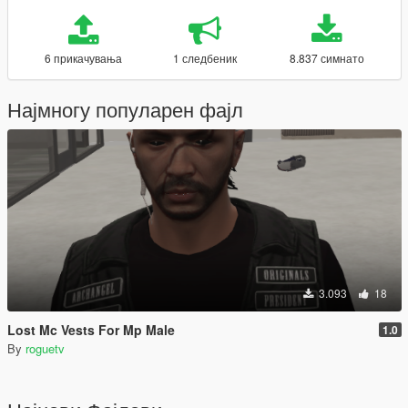
6 прикачувања
1 следбеник
8.837 симнато
Најмногу популарен фајл
3.093
18
Lost Mc Vests For Mp Male
1.0
By
roguetv