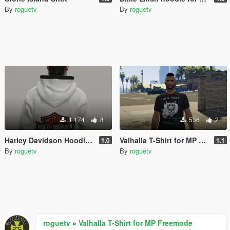
By
roguetv
By
roguetv
1.174
8
536
2
Harley Davidson Hoodie Mp Male
Valhalla T-Shirt for MP Freemode
1.0
1.1
By
roguetv
By
roguetv
roguetv
»
Valhalla T-Shirt for MP Freemode