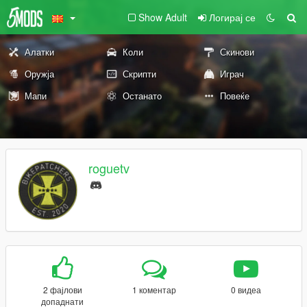
Show Adult
Логирај се
Алатки
Коли
Скинови
Оружја
Скрипти
Играч
Мапи
Останато
Повеќе
roguetv
2 фајлови
1 коментар
0 видеа
допаднати