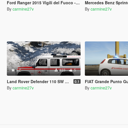
Ford Ranger 2015 Vigili del Fuoco - S.A.F. Paintjob
Mercedes Benz Sprinter 2011 Battist
By
carmine27v
By
carmine27v
5.0
833
5
Land Rover Defender 110 SW Croce Rossa Italiana Paintjob
FIAT Grande Punto Guardia 
0.1
By
carmine27v
By
carmine27v