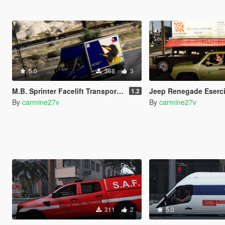
5.0
368
3
M.B. Sprinter Facelift Transporter - Transport of COVID19 Vaccines Paintjob
Jeep Renegade Esercito I
1.2
By
carmine27v
By
carmine27v
311
2
5.0