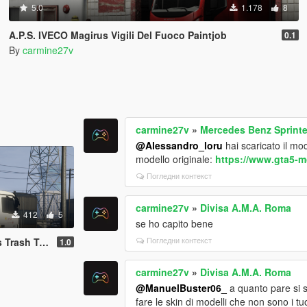
5.0
1.178
8
A.P.S. IVECO Magirus Vigili Del Fuoco Paintjob
0.1
By
carmine27v
carmine27v
»
Mercedes Benz Sprinter
@Alessandro_loru
hai scaricato il mod
modello originale:
https://www.gta5-m
Погледни контекст
carmine27v
»
Divisa A.M.A. Roma
412
5
se ho capito bene
Погледни контекст
. Roma Paintjob
1.0
carmine27v
»
Divisa A.M.A. Roma
@ManuelBuster06_
a quanto pare si s
fare le skin di modelli che non sono i tu