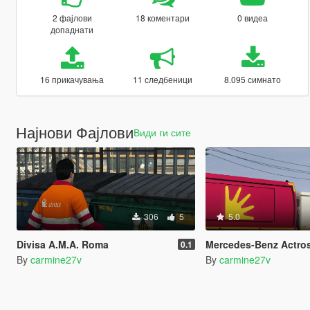
2 фајлови
18 коментари
0 видеа
допаднати
16 прикачувања
11 следбеници
8.095 симнато
Најнови Фајлови
Види ги сите
306
5
5.0
Divisa A.M.A. Roma
Mercedes-Benz Actros Trash Truck A.M.A
0.1
By
carmine27v
By
carmine27v