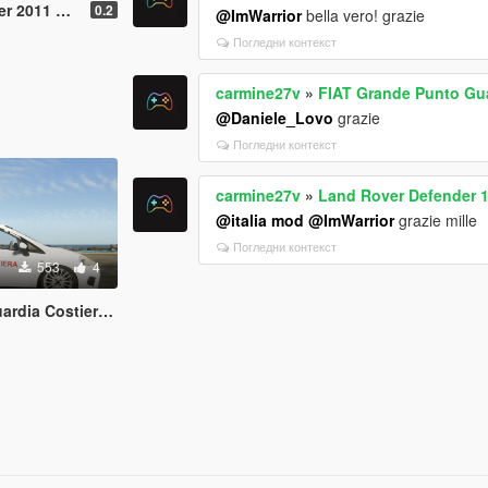
olli Paintjob
0.2
@ImWarrior
bella vero! grazie
Погледни контекст
carmine27v
»
FIAT Grande Punto Gua
@Daniele_Lovo
grazie
Погледни контекст
carmine27v
»
Land Rover Defender 1
@italia mod
@ImWarrior
grazie mille
Погледни контекст
553
4
Costiera Paintjob