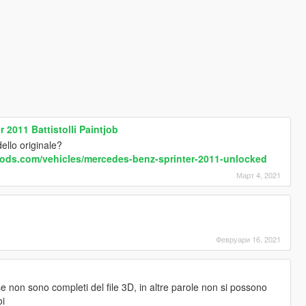
 2011 Battistolli Paintjob
ello originale?
ods.com/vehicles/mercedes-benz-sprinter-2011-unlocked
Март 4, 2021
Февруари 16, 2021
e non sono completi del file 3D, in altre parole non si possono
oi