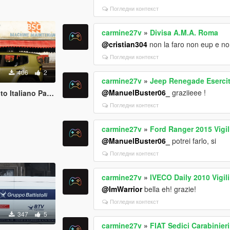
Погледни контекст
carmine27v
»
Divisa A.M.A. Roma
@cristian304
non la faro non eup e no
Погледни контекст
406
2
carmine27v
»
Jeep Renegade Esercito
@ManuelBuster06_
graziieee !
taliano Paintjob
Погледни контекст
carmine27v
»
Ford Ranger 2015 Vigili
@ManuelBuster06_
potrei farlo, si
Погледни контекст
carmine27v
»
IVECO Daily 2010 Vigi
@ImWarrior
bella eh! grazie!
Погледни контекст
347
5
carmine27v
»
FIAT Sedici Carabinieri