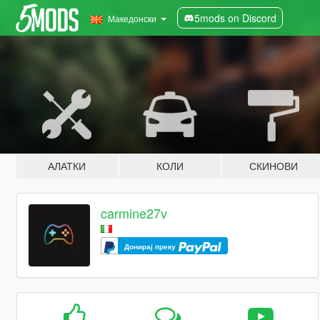
5mods on Discord
Македонски
АЛАТКИ
КОЛИ
СКИНОВИ
carmine27v
Донирај преку