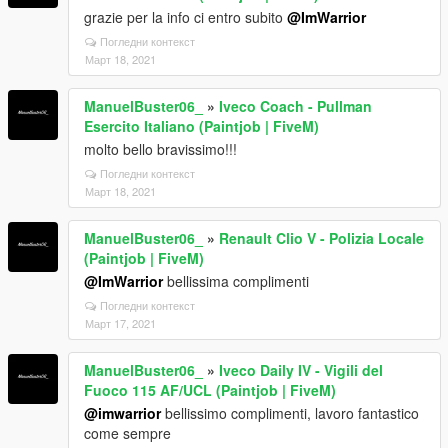
grazie per la info ci entro subito
@ImWarrior
Погледни контекст
Март 18, 2021
ManuelBuster06_
»
Iveco Coach - Pullman
Esercito Italiano (Paintjob | FiveM)
molto bello bravissimo!!!
Погледни контекст
Март 18, 2021
ManuelBuster06_
»
Renault Clio V - Polizia Locale
(Paintjob | FiveM)
@ImWarrior
bellissima complimenti
Погледни контекст
Март 17, 2021
ManuelBuster06_
»
Iveco Daily IV - Vigili del
Fuoco 115 AF/UCL (Paintjob | FiveM)
@imwarrior
bellissimo complimenti, lavoro fantastico
come sempre