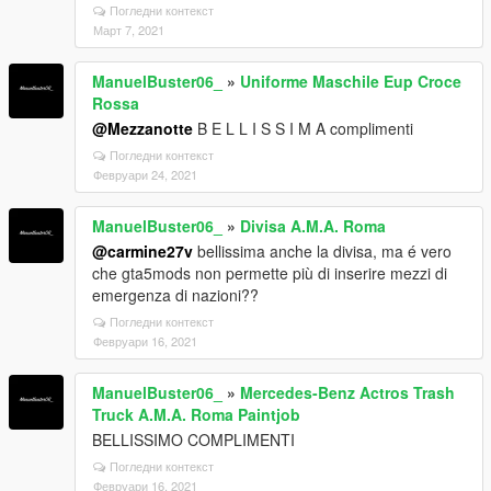
Погледни контекст
Март 7, 2021
ManuelBuster06_
»
Uniforme Maschile Eup Croce
Rossa
@Mezzanotte
B E L L I S S I M A complimenti
Погледни контекст
Февруари 24, 2021
ManuelBuster06_
»
Divisa A.M.A. Roma
@carmine27v
bellissima anche la divisa, ma é vero
che gta5mods non permette più di inserire mezzi di
emergenza di nazioni??
Погледни контекст
Февруари 16, 2021
ManuelBuster06_
»
Mercedes-Benz Actros Trash
Truck A.M.A. Roma Paintjob
BELLISSIMO COMPLIMENTI
Погледни контекст
Февруари 16, 2021