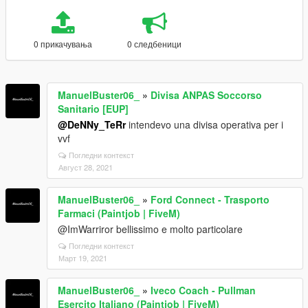
0 прикачувања
0 следбеници
ManuelBuster06_
»
Divisa ANPAS Soccorso
Sanitario [EUP]
@DeNNy_TeRr
intendevo una divisa operativa per i
vvf
Погледни контекст
Август 28, 2021
ManuelBuster06_
»
Ford Connect - Trasporto
Farmaci (Paintjob | FiveM)
@ImWarriror bellissimo e molto particolare
Погледни контекст
Март 19, 2021
ManuelBuster06_
»
Iveco Coach - Pullman
Esercito Italiano (Paintjob | FiveM)