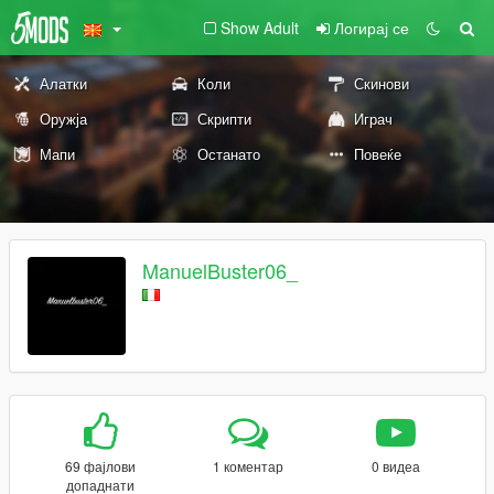
Show Adult
Логирај се
Алатки
Коли
Скинови
Оружја
Скрипти
Играч
Мапи
Останато
Повеќе
ManuelBuster06_
69 фајлови
1 коментар
0 видеа
допаднати