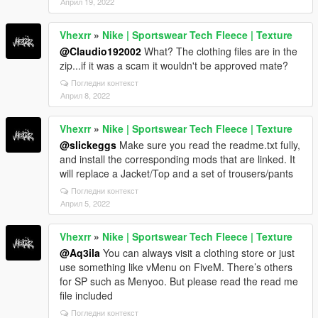
Април 19, 2022
Vhexrr
»
Nike | Sportswear Tech Fleece | Texture
@Claudio192002
What? The clothing files are in the
zip...if it was a scam it wouldn't be approved mate?
Погледни контекст
Април 8, 2022
Vhexrr
»
Nike | Sportswear Tech Fleece | Texture
@slickeggs
Make sure you read the readme.txt fully,
and install the corresponding mods that are linked. It
will replace a Jacket/Top and a set of trousers/pants
Погледни контекст
Април 5, 2022
Vhexrr
»
Nike | Sportswear Tech Fleece | Texture
@Aq3ila
You can always visit a clothing store or just
use something like vMenu on FiveM. There’s others
for SP such as Menyoo. But please read the read me
file included
Погледни контекст