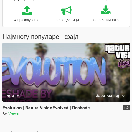
4 прикачувања
13 следбеници
72.926 симнато
Најмногу популарен фајл
4.75
34.744
72
Evolution | NaturalVisionEvolved | Reshade
1.0
By
Vhexrr