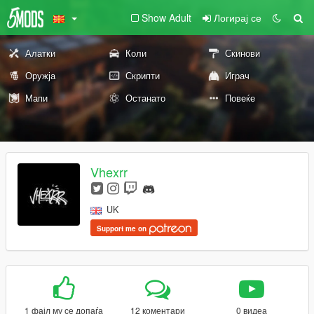
Show Adult
Логирај се
Алатки
Коли
Скинови
Оружја
Скрипти
Играч
Мапи
Останато
Повеќе
Vhexrr
UK
Support me on
1 фајл му се допаѓа
12 коментари
0 видеа