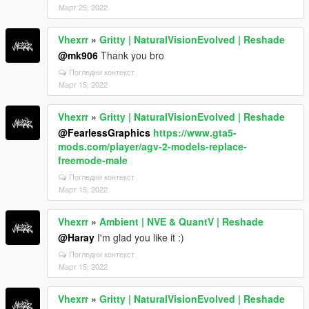
Март 25, 2022
Vhexrr
»
Gritty | NaturalVisionEvolved | Reshade
@mk906
Thank you bro
Погледни контекст
Март 15, 2022
Vhexrr
»
Gritty | NaturalVisionEvolved | Reshade
@FearlessGraphics
https://www.gta5-
mods.com/player/agv-2-models-replace-
freemode-male
Погледни контекст
Март 15, 2022
Vhexrr
»
Ambient | NVE & QuantV | Reshade
@Haray
I'm glad you like it :)
Погледни контекст
Март 15, 2022
Vhexrr
»
Gritty | NaturalVisionEvolved | Reshade