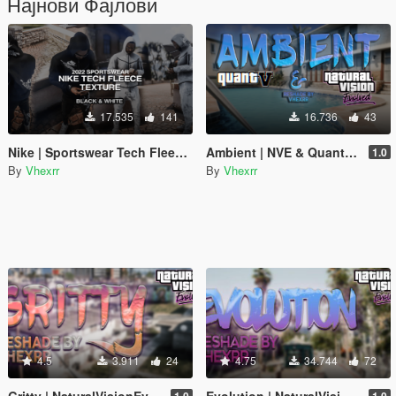
Најнови Фајлови
17.535
141
16.736
43
Nike | Sportswear Tech Fleece | Texture
Ambient | NVE & QuantV | Reshade
1.0
By
Vhexrr
By
Vhexrr
4.5
3.911
24
4.75
34.744
72
Gritty | NaturalVisionEvolved | Reshade
Evolution | NaturalVisionEvolved | Reshade
1.0
1.0