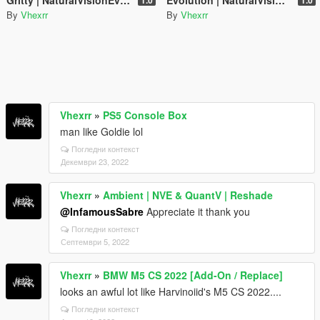
By
Vhexrr
By
Vhexrr
Vhexrr
»
PS5 Console Box
man like Goldie lol
Погледни контекст
Декември 23, 2022
Vhexrr
»
Ambient | NVE & QuantV | Reshade
@InfamousSabre
Appreciate it thank you
Погледни контекст
Септември 5, 2022
Vhexrr
»
BMW M5 CS 2022 [Add-On / Replace]
looks an awful lot like Harvinoiid's M5 CS 2022....
Погледни контекст