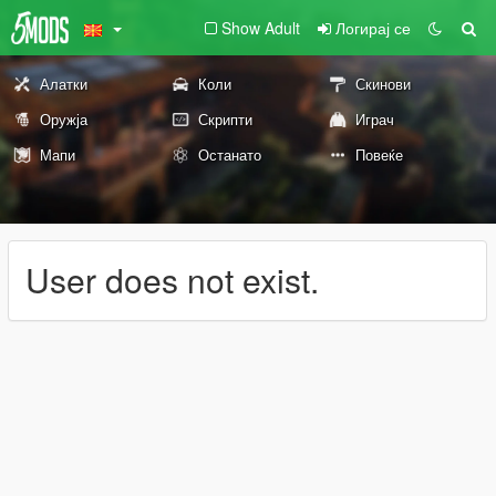
Show Adult
Логирај се
Алатки
Коли
Скинови
Оружја
Скрипти
Играч
Мапи
Останато
Повеќе
User does not exist.