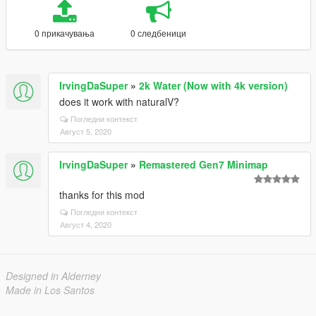
0 прикачувања
0 следбеници
IrvingDaSuper
»
2k Water (Now with 4k version)
does it work with naturalV?
Погледни контекст
Август 5, 2020
IrvingDaSuper
»
Remastered Gen7 Minimap
thanks for this mod
Погледни контекст
Август 4, 2020
Designed in Alderney
Made in Los Santos