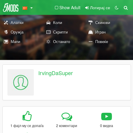
Show Adult
Логирај се
Алатки
Коли
Скинови
Оружја
Скрипти
Играч
Мапи
Останато
Повеќе
IrvingDaSuper
1 фајл му се допаѓа
2 коментари
0 видеа