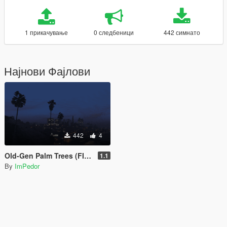
1 прикачување
0 следбеници
442 симнато
Најнови Фајлови
442
4
Old-Gen Palm Trees (FIXED)
1.1
By
ImPedor