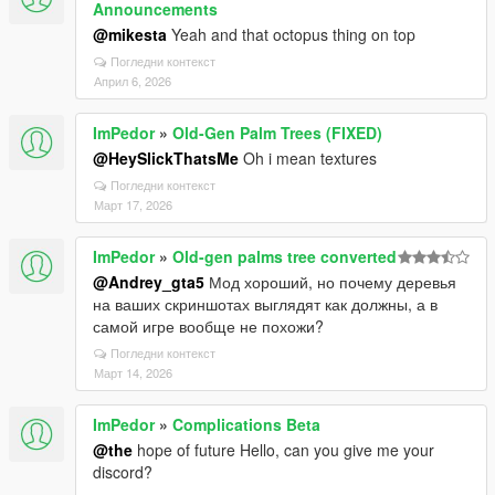
Announcements
@mikesta
Yeah and that octopus thing on top
Погледни контекст
Април 6, 2026
ImPedor
»
Old-Gen Palm Trees (FIXED)
@HeySlickThatsMe
Oh i mean textures
Погледни контекст
Март 17, 2026
ImPedor
»
Old-gen palms tree converted
@Andrey_gta5
Мод хороший, но почему деревья
на ваших скриншотах выглядят как должны, а в
самой игре вообще не похожи?
Погледни контекст
Март 14, 2026
ImPedor
»
Complications Beta
@the
hope of future Hello, can you give me your
discord?