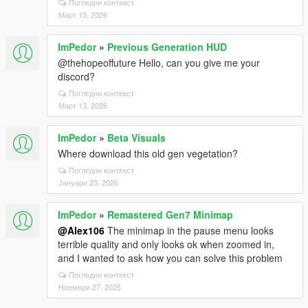
Погледни контекст
Март 13, 2026
ImPedor
»
Previous Generation HUD
@thehopeoffuture Hello, can you give me your
discord?
Погледни контекст
Март 13, 2026
ImPedor
»
Beta Visuals
Where download this old gen vegetation?
Погледни контекст
Јануари 23, 2026
ImPedor
»
Remastered Gen7 Minimap
@Alex106
The minimap in the pause menu looks
terrible quality and only looks ok when zoomed in,
and I wanted to ask how you can solve this problem
Погледни контекст
Ноември 27, 2025