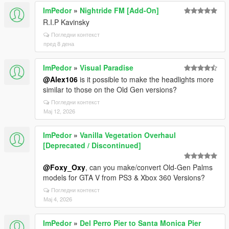
ImPedor
»
Nightride FM [Add-On]
R.I.P Kavinsky
Погледни контекст
пред 8 дена
ImPedor
»
Visual Paradise
@Alex106
is it possible to make the headlights more
similar to those on the Old Gen versions?
Погледни контекст
Мај 12, 2026
ImPedor
»
Vanilla Vegetation Overhaul
[Deprecated / Discontinued]
@Foxy_Oxy
, can you make/convert Old-Gen Palms
models for GTA V from PS3 & Xbox 360 Versions?
Погледни контекст
Мај 4, 2026
ImPedor
»
Del Perro Pier to Santa Monica Pier