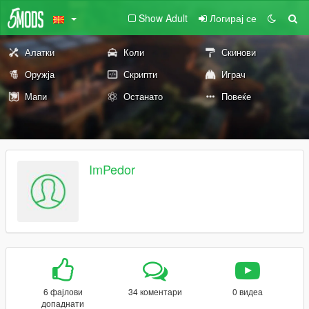
Show Adult
Логирај се
Алатки
Коли
Скинови
Оружја
Скрипти
Играч
Мапи
Останато
Повеќе
ImPedor
6 фајлови
34 коментари
0 видеа
допаднати