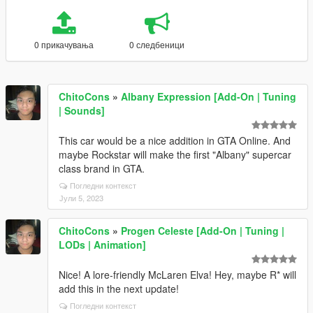
0 прикачувања
0 следбеници
ChitoCons
»
Albany Expression [Add-On | Tuning
| Sounds]
This car would be a nice addition in GTA Online. And
maybe Rockstar will make the first "Albany" supercar
class brand in GTA.
Погледни контекст
Јули 5, 2023
ChitoCons
»
Progen Celeste [Add-On | Tuning |
LODs | Animation]
Nice! A lore-friendly McLaren Elva! Hey, maybe R* will
add this in the next update!
Погледни контекст