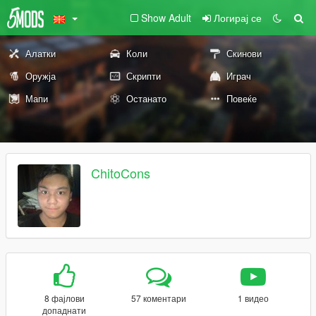
Show Adult
Логирај се
Алатки
Коли
Скинови
Оружја
Скрипти
Играч
Мапи
Останато
Повеќе
ChitoCons
8 фајлови
57 коментари
1 видео
допаднати