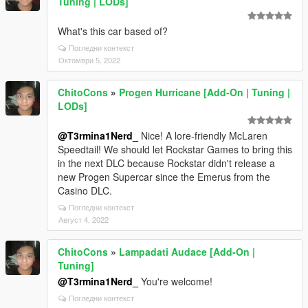
Tuning | LODs]
What's this car based of?
Погледни контекст
Октомври 5, 2022
ChitoCons
»
Progen Hurricane [Add-On | Tuning |
LODs]
@T3rmina1Nerd_
Nice! A lore-friendly McLaren
Speedtail! We should let Rockstar Games to bring this
in the next DLC because Rockstar didn't release a
new Progen Supercar since the Emerus from the
Casino DLC.
Погледни контекст
Август 4, 2022
ChitoCons
»
Lampadati Audace [Add-On |
Tuning]
@T3rmina1Nerd_
You're welcome!
Погледни контекст