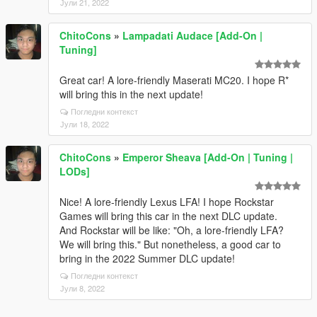
Јули 21, 2022
ChitoCons
»
Lampadati Audace [Add-On |
Tuning]
Great car! A lore-friendly Maserati MC20. I hope R*
will bring this in the next update!
Погледни контекст
Јули 18, 2022
ChitoCons
»
Emperor Sheava [Add-On | Tuning |
LODs]
Nice! A lore-friendly Lexus LFA! I hope Rockstar
Games will bring this car in the next DLC update.
And Rockstar will be like: "Oh, a lore-friendly LFA?
We will bring this." But nonetheless, a good car to
bring in the 2022 Summer DLC update!
Погледни контекст
Јули 8, 2022