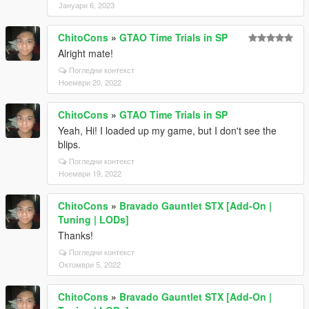
Јануари 6, 2023
ChitoCons
»
GTAO Time Trials in SP
Alright mate!
Погледни контекст
Ноември 20, 2022
ChitoCons
»
GTAO Time Trials in SP
Yeah, Hi! I loaded up my game, but I don't see the
blips.
Погледни контекст
Ноември 19, 2022
ChitoCons
»
Bravado Gauntlet STX [Add-On |
Tuning | LODs]
Thanks!
Погледни контекст
Октомври 5, 2022
ChitoCons
»
Bravado Gauntlet STX [Add-On |