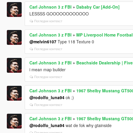
Carl Johnson 3 z FBI
»
Dababy Car [Add-On]
LESSSS GOOOOOOOOOOOO
Погледни контекст
Carl Johnson 3 z FBI
»
MP Liverpool Home Football
@melvin6107
Type 118 Texture 0
Погледни контекст
Carl Johnson 3 z FBI
»
Beachside Dealership | Fiv
i mean map builder
Погледни контекст
Carl Johnson 3 z FBI
»
1967 Shelby Mustang GT500
@rodolfo_luna94
ok ;)
Погледни контекст
Carl Johnson 3 z FBI
»
1967 Shelby Mustang GT500
@rodolfo_luna94
wat de fok why gtainside
Погледни контекст