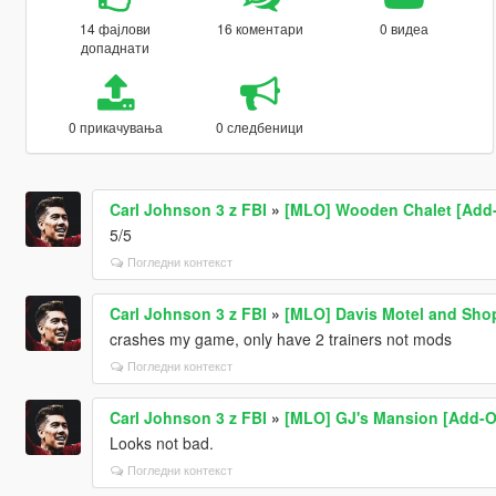
14 фајлови
16 коментари
0 видеа
допаднати
0 прикачувања
0 следбеници
Carl Johnson 3 z FBI
»
[MLO] Wooden Chalet [Add-
5/5
Погледни контекст
Carl Johnson 3 z FBI
»
[MLO] Davis Motel and Shop
crashes my game, only have 2 trainers not mods
Погледни контекст
Carl Johnson 3 z FBI
»
[MLO] GJ's Mansion [Add-O
Looks not bad.
Погледни контекст