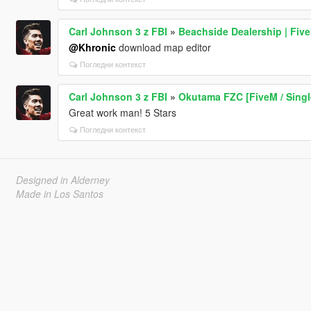
Carl Johnson 3 z FBI
»
Beachside Dealership | Fiv
@Khronic
download map editor
Погледни контекст
Carl Johnson 3 z FBI
»
Okutama FZC [FiveM / Singl
Great work man! 5 Stars
Погледни контекст
Designed in Alderney
Made in Los Santos