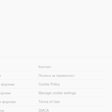
Контакт
и
Полиса за приватност
 фајлови
Cookie Policy
ајлови
Manage cookie settings
и фајлови
Terms of Use
бла
DMCA