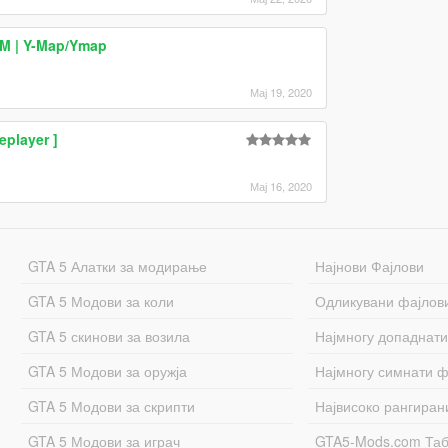
eM | Y-Map/Ymap
Мај 19, 2020
eplayer ]
Мај 16, 2020
GTA 5 Алатки за модирање
Најнови Фајлови
GTA 5 Модови за коли
Одликувани фајлов
GTA 5 скинови за возила
Најмногу допаднати
GTA 5 Модови за оружја
Најмногу симнати ф
GTA 5 Модови за скрипти
Највисоко рангиран
GTA 5 Модови за играч
GTA5-Mods.com Та