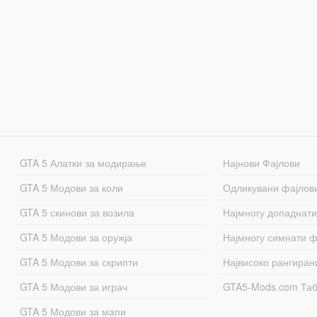
GTA 5 Алатки за модирање
Најнови Фајлови
GTA 5 Модови за коли
Одликувани фајлов
GTA 5 скинови за возила
Најмногу допаднати
GTA 5 Модови за оружја
Најмногу симнати ф
GTA 5 Модови за скрипти
Највисоко рангиран
GTA 5 Модови за играч
GTA5-Mods.com Та
GTA 5 Модови за мапи