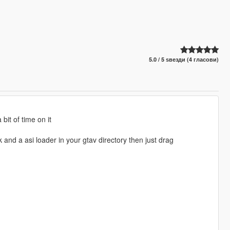
5.0 / 5 ѕвезди (4 гласови)
it of time on it
 and a asi loader in your gtav directory then just drag