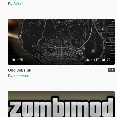
By
SW37
4.75
4.147
78
Odd Jobs SP
1.1
By
andre500