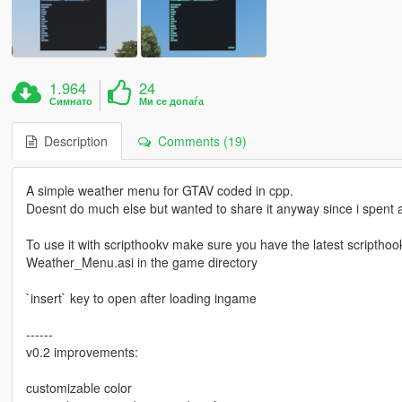
1.964
24
Симнато
Ми се допаѓа
Description
Comments (19)
A simple weather menu for GTAV coded in cpp.
Doesnt do much else but wanted to share it anyway since i spent a b
To use it with scripthookv make sure you have the latest scripthook
Weather_Menu.asi in the game directory
`insert` key to open after loading ingame
------
v0.2 improvements:
customizable color