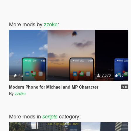
More mods by
zzoko
:
4.8
7.670
80
Modern Phone for Michael and MP Character
1.0
By
zzoko
More mods in
category:
scripts