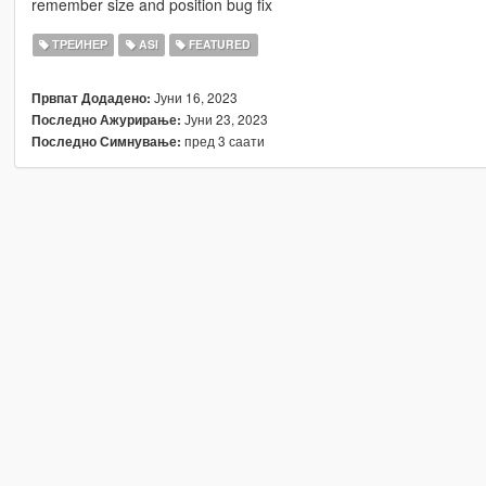
remember size and position bug fix
ТРЕИНЕР
ASI
FEATURED
Јуни 16, 2023
Првпат Додадено:
Јуни 23, 2023
Последно Ажурирање:
пред 3 саати
Последно Симнување: