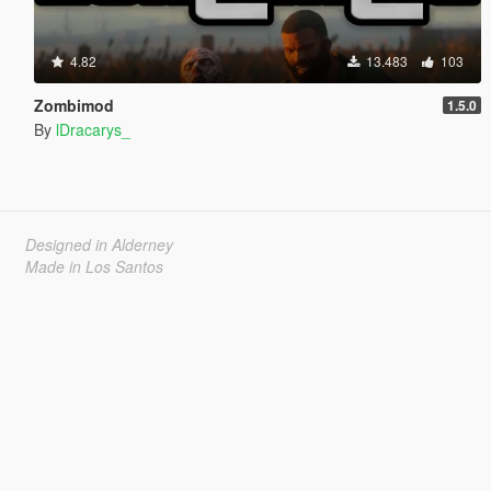
4.82
13.483
103
Zombimod
1.5.0
By
lDracarys_
Designed in Alderney
Made in Los Santos