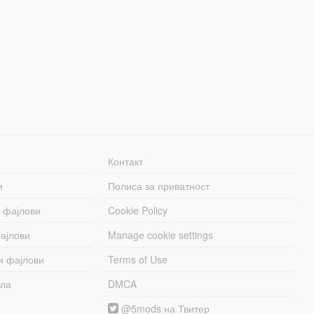
Контакт
и
Полиса за приватност
 фајлови
Cookie Policy
ајлови
Manage cookie settings
и фајлови
Terms of Use
бла
DMCA
@5mods на Твитер