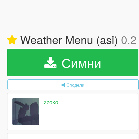
Weather Menu (asi)
0.2
Симни
Сподели
zzoko