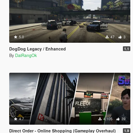
5.0
47
3
DogDog Legacy / Enhanced
1.1
By
DaiRangOk
4.7
4.105
39
Direct Order - Online Shopping (Gameplay Overhaul)
1.9