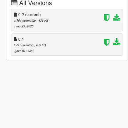
All Versions
0.2
(current)
1.764 симнато
, 436 KB
Јуни 23, 2023
0.1
199 симнато
, 433 KB
Јуни 16, 2023