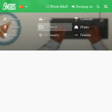
Show Adult
Логирај се
Алатки
Коли
Скинови
Оружја
Скрипти
Играч
Мапи
Останато
Повеќе