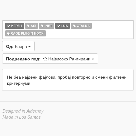
ИГРАЧ
ASI
.NET
LUA
GTALUA
RAGE PLUGIN HOOK
Од:
Вчера
Подредено под:
Највисоко Рангирани
Не беа најдени фајлови, пробај повторно и смени филтени
критериуми
Designed in Alderney
Made in Los Santos