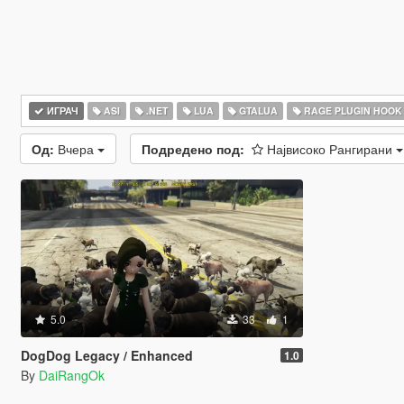
ИГРАЧ
ASI
.NET
LUA
GTALUA
RAGE PLUGIN HOOK
Од:
Вчера
Подредено под:
Највисоко Рангирани
5.0
33
1
DogDog Legacy / Enhanced
1.0
By
DaiRangOk