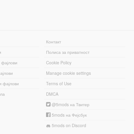
Контакт
и
Полиса за приватност
 фајлови
Cookie Policy
ајлови
Manage cookie settings
и фајлови
Terms of Use
бла
DMCA
@5mods на Твитер
5mods на Фејсбук
5mods on Discord