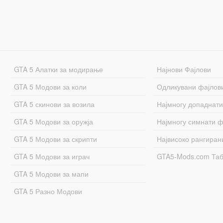
GTA 5 Алатки за модирање
Најнови Фајлови
GTA 5 Модови за коли
Одликувани фајлов
GTA 5 скинови за возила
Најмногу допаднати
GTA 5 Модови за оружја
Најмногу симнати ф
GTA 5 Модови за скрипти
Највисоко рангиран
GTA 5 Модови за играч
GTA5-Mods.com Та
GTA 5 Модови за мапи
GTA 5 Разно Модови