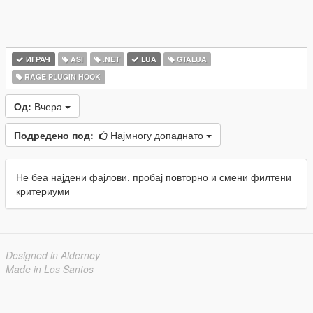
ИГРАЧ
ASI
.NET
LUA
GTALUA
RAGE PLUGIN HOOK
Од:
Вчера
Подредено под:
Најмногу допаднато
Не беа најдени фајлови, пробај повторно и смени филтени
критериуми
Designed in Alderney
Made in Los Santos