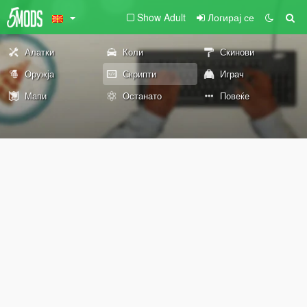
Show Adult
Логирај се
Алатки
Коли
Скинови
Оружја
Скрипти
Играч
Мапи
Останато
Повеќе