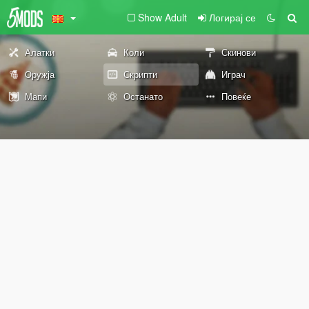
Show Adult
Логирај се
Алатки
Коли
Скинови
Оружја
Скрипти
Играч
Мапи
Останато
Повеќе