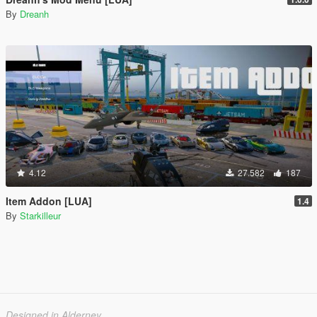
By
Dreanh
4.12
27.582
187
Item Addon [LUA]
1.4
By
Starkilleur
Designed in Alderney