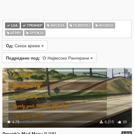
LUA
ТРЕИНЕР
МИСИЈА
ГЕЈМПЛЕЈ
ВОЗИЛА
ИГРАЧ
ОРУЖЈА
Од:
Секое време
Подредено под:
Највисоко Рангирани
4.75
6.215
20
Dreanh's Mod Menu [LUA]
1.0.0