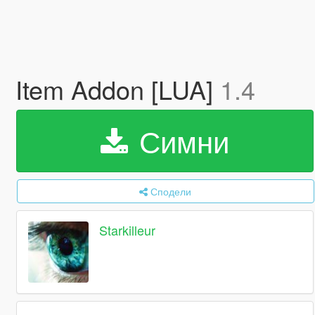
Item Addon [LUA]
1.4
Симни
Сподели
Starkilleur