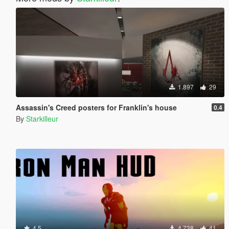
1.897
29
Assassin's Creed posters for Franklin's house
0.4
By
Starkilleur
4.5
4.738
41