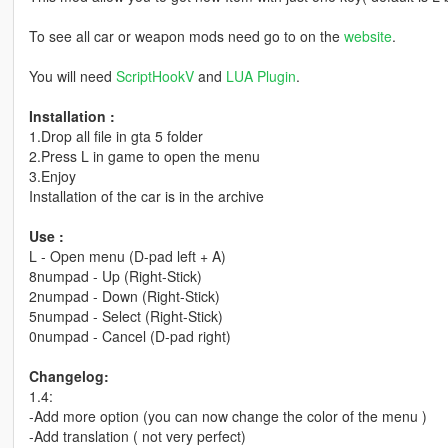
To see all car or weapon mods need go to on the
website
.
You will need
ScriptHookV
and
LUA Plugin
.
Installation :
1.Drop all file in gta 5 folder
2.Press L in game to open the menu
3.Enjoy
Installation of the car is in the archive
Use :
L - Open menu (D-pad left + A)
8numpad - Up (Right-Stick)
2numpad - Down (Right-Stick)
5numpad - Select (Right-Stick)
0numpad - Cancel (D-pad right)
Changelog:
1.4:
-Add more option (you can now change the color of the menu )
-Add translation ( not very perfect)