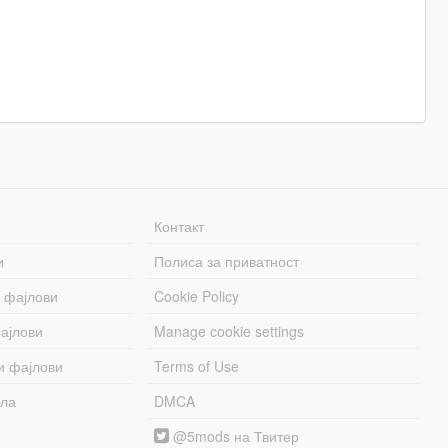
Контакт
и
Полиса за приватност
 фајлови
Cookie Policy
ајлови
Manage cookie settings
и фајлови
Terms of Use
бла
DMCA
@5mods на Твитер