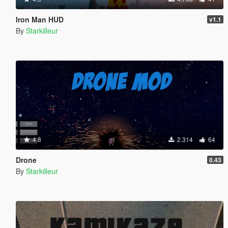
Iron Man HUD
v1.1
By
Starkilleur
4.8
2.314
64
Drone
0.43
By
Starkilleur