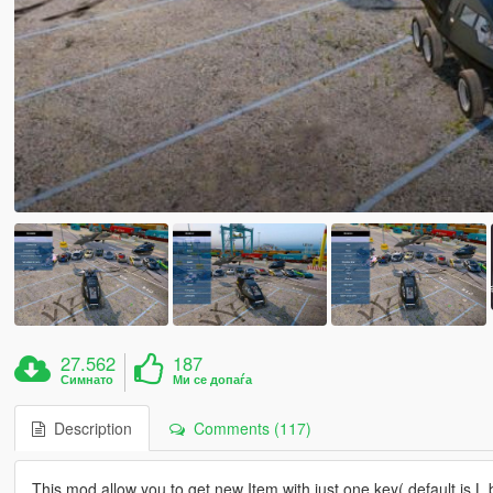
27.562
187
Симнато
Ми се допаѓа
Description
Comments (117)
This mod allow you to get new Item with just one key( default is L