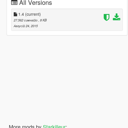
All Versions
1.4
(current)
27.562 симнато
, 8 KB
Август 24, 2015
More mods by
Starkilleur
: