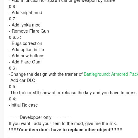
- Add a function for spawn car or get weapon by name
0.8 :
- Add knight mod
0.7 :
- Add lynka mod
- Remove Flare Gun
0.6.5 :
- Bugs correction
- Add option in file
- Add new buttons
- Add Flare Gun
0.6 :
-Change the design with the trainer of
Battleground: Armored Pac
-Add car DLC
0.5 :
-The trainer still show after release the key and you have to press
0.4:
-Initial Release
-------Developper only------------
If you want I add your item to the mod, give me the link.
!!!!!!Your item don't have to replace other object!!!!!!!!