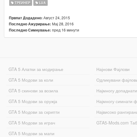
ТРЕИНЕР
LUA
Август 24, 2015
Првпат Додадено:
Мај 28, 2016
Последно Ажурирање:
пред 16 минути
Последно Симнување:
GTA 5 Алатки за модирање
Најнови Фајлови
GTA 5 Модови за коли
Одликувани фајлов
GTA 5 скинови за возила
Најмногу допаднати
GTA 5 Модови за оружја
Најмногу симнати ф
GTA 5 Модови за скрипти
Највисоко рангиран
GTA 5 Модови за играч
GTA5-Mods.com Та
GTA 5 Модови за мапи