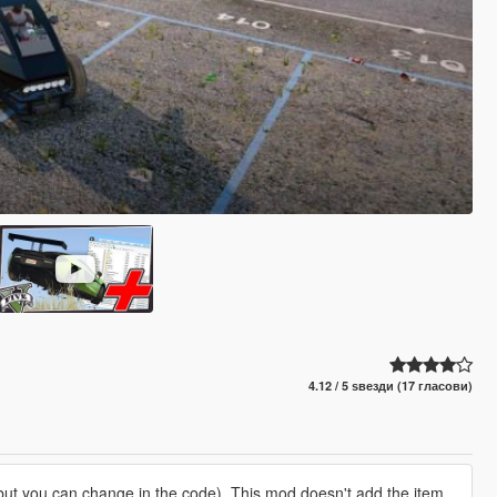
4.12 / 5 ѕвезди (17 гласови)
 but you can change in the code). This mod doesn't add the item.