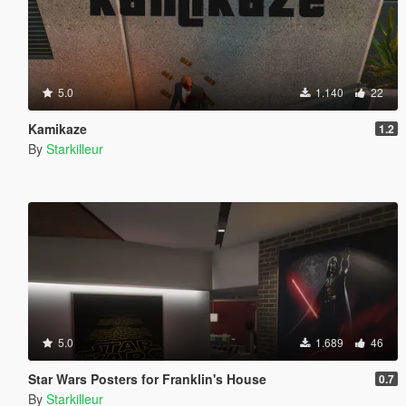
5.0
1.140
22
Kamikaze
1.2
By
Starkilleur
5.0
1.689
46
Star Wars Posters for Franklin's House
0.7
By
Starkilleur