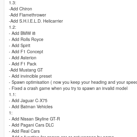
1.3:
-Add Chiron
-Add Flamethrower
-Add S.H.I.E.L.D. Helicarrier
1.2:
- Add BMW i8
- Add Rolls Royce
- Add Spirit
- Add F1 Concept
- Add Asterion
- Add F1 Pack
-Add Mustang GT
- Add invincible preset
- Spawn optimisation ( now you keep your heading and your speed
- Fixed a crash game when you try to spawn an invalid model
1.1:
- Add Jaguar C-X75
- Add Batman Vehicles
1:
- Add Nissan Skyline GT-R
- Add Pagani Cars DLC
- Add Real Cars