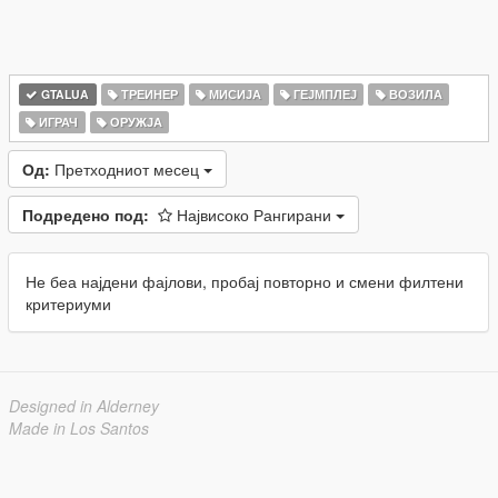
GTALUA
ТРЕИНЕР
МИСИЈА
ГЕЈМПЛЕЈ
ВОЗИЛА
ИГРАЧ
ОРУЖЈА
Од:
Претходниот месец
Подредено под:
Највисоко Рангирани
Не беа најдени фајлови, пробај повторно и смени филтени
критериуми
Designed in Alderney
Made in Los Santos