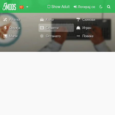
Show Adult
Логирај се
Алатки
Коли
Скинови
Оружја
Скрипти
Играч
Мапи
Останато
Повеќе