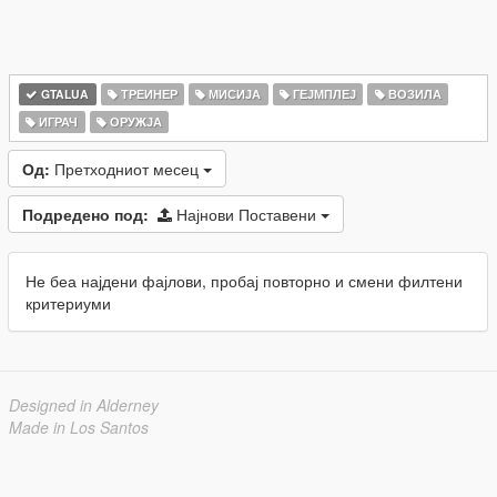
GTALUA
ТРЕИНЕР
МИСИЈА
ГЕЈМПЛЕЈ
ВОЗИЛА
ИГРАЧ
ОРУЖЈА
Од:
Претходниот месец
Подредено под:
Најнови Поставени
Не беа најдени фајлови, пробај повторно и смени филтени
критериуми
Designed in Alderney
Made in Los Santos