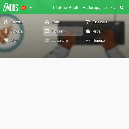
Show Adult
Логирај се
Алатки
Коли
Скинови
Оружја
Скрипти
Играч
Мапи
Останато
Повеќе