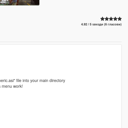
4.92 / 5 ѕвезди (6 гласови)
c.asi" file into your main directory
is menu work!