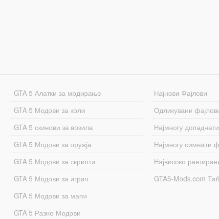
GTA 5 Алатки за модирање
Најнови Фајлови
GTA 5 Модови за коли
Одликувани фајлов
GTA 5 скинови за возила
Најмногу допаднати
GTA 5 Модови за оружја
Најмногу симнати ф
GTA 5 Модови за скрипти
Највисоко рангиран
GTA 5 Модови за играч
GTA5-Mods.com Та
GTA 5 Модови за мапи
GTA 5 Разно Модови