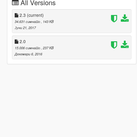
All Versions
2.3
(current)
34.631 симнато
, 143 KB
Јуни 21, 2017
2.0
15.006 симнато
, 237 KB
Декември 6, 2016