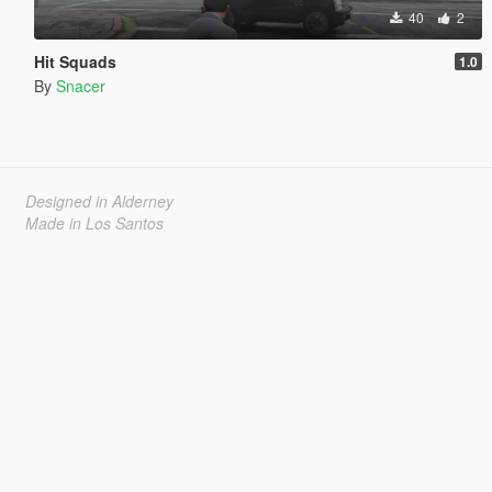
40
2
Hit Squads
1.0
By
Snacer
Designed in Alderney
Made in Los Santos