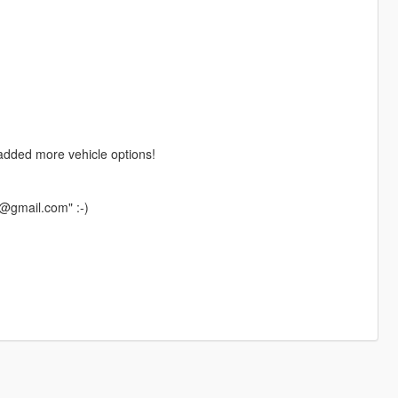
o added more vehicle options!
1@gmail.com" :-)