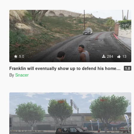
5.0
284
13
Franklin will eventually show up to defend his home but it's a real mod
1.0
By
Snacer