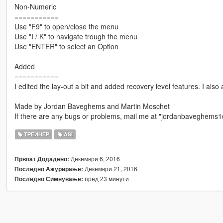
Non-Numeric
===========
Use "F9" to open/close the menu
Use "I / K" to navigate trough the menu
Use "ENTER" to select an Option
Added
===========
I edited the lay-out a bit and added recovery level features. I als
Made by Jordan Baveghems and Martin Moschet
If there are any bugs or problems, mail me at "jordanbaveghems
ТРЕИНЕР
ASI
Декември 6, 2016
Првпат Додадено:
Декември 21, 2016
Последно Ажурирање:
пред 23 минути
Последно Симнување: