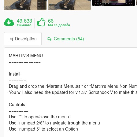
49.633
66
Симнато
Ми се допаѓа
Description
Comments (84)
MARTIN'S MENU
=============
Install
=======
Drag and drop the "Martin's Menu.asi" or "Martin's Menu Non Numeri
You will also need the updated for v.1.37 Scripthook V to make th
Controls
========
Use "*" to open/close the menu
Use "numpad 2/8" to navigate trough the menu
Use "numpad 5" to select an Option