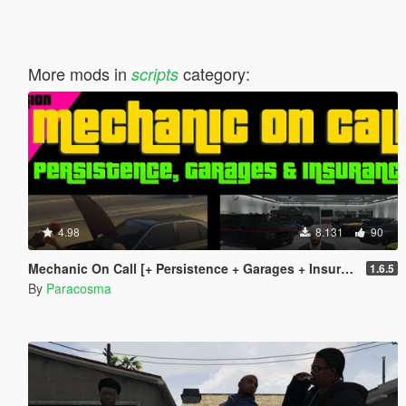
More mods in
category:
scripts
4.98
8.131
90
Mechanic On Call [+ Persistence + Garages + Insurance]
1.6.5
By
Paracosma