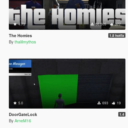
4.73
66.005
377
The Homies
1.8 hotfix
By
thalilmythos
5.0
693
19
DoorGateLock
1.4
By
ArneM16