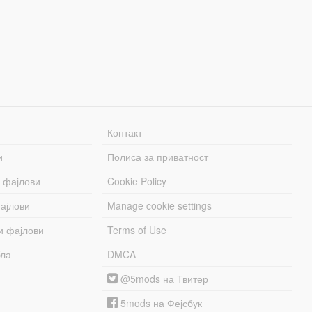
Контакт
и
Полиса за приватност
 фајлови
Cookie Policy
ајлови
Manage cookie settings
и фајлови
Terms of Use
бла
DMCA
@5mods на Твитер
5mods на Фејсбук